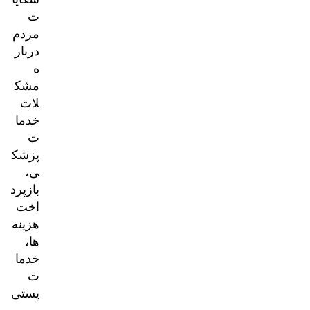
ت
مردم
دربار
ه
مشک
لات
خدما
ت
پزشک
ی،
بازپرد
اخت
هزینه‌
ها،
خدما
ت
پستی
و