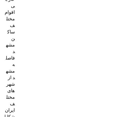
ی
اقوام
مختل
ف
ساک
ن
مشه
د
فاصل
ه
مشه
د از
شهر
های
مختل
ف
ایران
شکایا