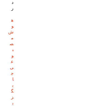
د
ر
ه
و
ش
م
ص
ن
و
ع
ی
ج
ا
ی
گ
ز
ی