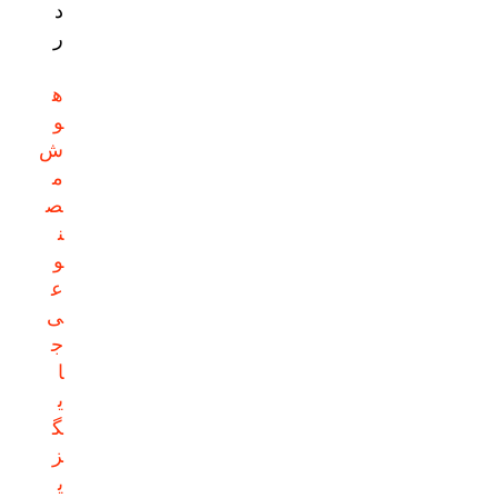
د
ر
ه
و
ش
م
ص
ن
و
ع
ی
ج
ا
ی
گ
ز
ی