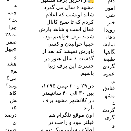
دام
د
آموز
مشهد ۶ سال می گذرد،
چیس
شی
شاید اونشب که اعلام
ت؟
خبر
کردم که تا صبح کانال
چرا
رویدا
فعال است و شاهد بارش
به ۲۸
دها ،
شدید برف خواهیم بود،
صفر
نمایش
خیلیا خوابیدن و‌ کسی
«چهل
گاهها
باورش نمیشد که بعد از
و
طبیعت
گذشت ۶ سال هنوز در
هشت
گردی
حسرت این برف زیبا
م»
عموم
باشیم.
می‌گ
ی
ویند؟
در ۲۹ و ۳۰ بهمن ۱۳۹۵،
فنادق
کاه
بین ۳۰ الی ۴۰ سانتیمتر
مشه
ش
در کلانشهر مشهد برف
د
۱۵
بارید.
گردش
درصد
اون موقع تلگرام هم
گری
ی
فیلتر نبود و راحت تر
و
قیمت
اطلاع رسانی میکردیم و