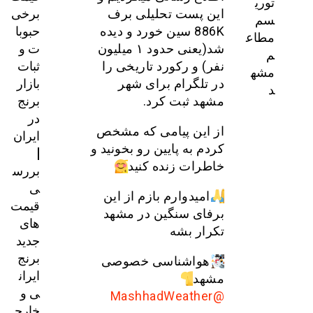
توری
برخی
این پست تحلیلی برف
سم
حبوبا
886K سین خورد و دیده
مطاع
ت و
شد(یعنی حدود ۱ میلیون
م
ثبات
نفر) و رکورد تاریخی را
مشه
بازار
در تلگرام برای شهر
د
برنج
مشهد ثبت کرد.
در
از این پیامی که مشخص
ایران
کردم به پایین رو بخونید و
|
خاطرات زنده کنید
بررس
ی
امیدوارم بازم از این
قیمت‌
برفای سنگین در مشهد
های
تکرار بشه
جدید
برنج
هواشناسی خصوصی
ایران
مشهد
ی و
@MashhadWeather
خارج