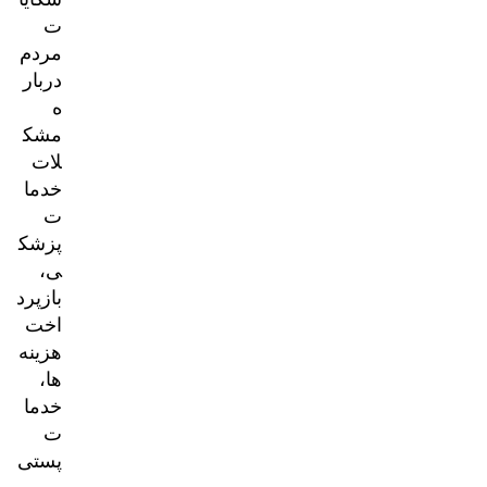
ت
مردم
دربار
ه
مشک
لات
خدما
ت
پزشک
ی،
بازپرد
اخت
هزینه‌
ها،
خدما
ت
پستی
و