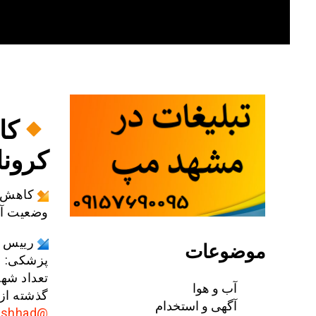
Skip
to
content
کا
کرونا
کاهش ت
وضعیت آ
رییس ک
موضوعات
پزشکی:
تعداد شه
آب و هوا
گذشته از
آگهی و استخدام
@AkhbarMashhad