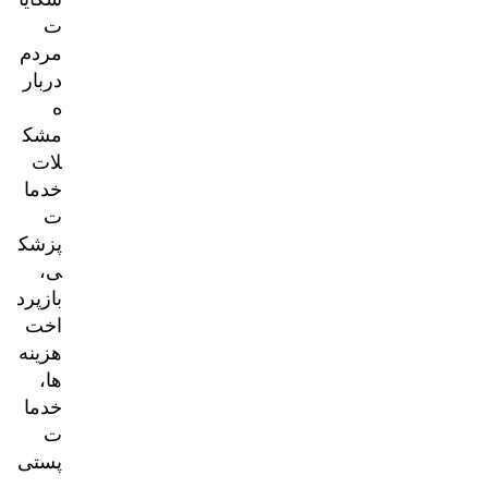
ت
مردم
دربار
ه
مشک
لات
خدما
ت
پزشک
ی،
بازپرد
اخت
هزینه‌
ها،
خدما
ت
پستی
و