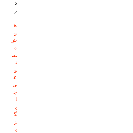
د
ر
ه
و
ش
م
ص
ن
و
ع
ی
ج
ا
ی
گ
ز
ی