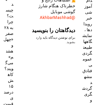
دام
د
آموز
خطرناک هنگام شارژ
چیس
شی
گوشی موبایل
ت؟
خبر
@AkhbarMashhad
چرا
رویدا
به ۲۸
دیدگاهتان را بنویسید
دها ،
صفر
نمایش
برای نوشتن دیدگاه باید
وارد
«چهل
گاهها
بشوید
.
و
طبیعت
هشت
گردی
م»
عموم
می‌گ
ی
ویند؟
فنادق
کاه
مشه
ش
د
۱۵
گردش
درصد
گری
ی
و
قیمت