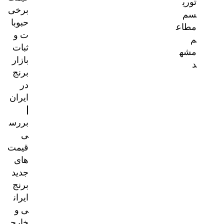
توری
برخی
سم
حبوبا
مطاع
ت و
م
ثبات
مشه
بازار
د
برنج
در
ایران
|
بررس
ی
قیمت‌
های
جدید
برنج
ایران
ی و
خارج