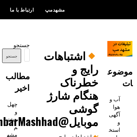
مشهدمپ
ارتباط با ما
اخبار و
مشهدمپ
اطلاعات
جستجو
بروز از شهر
اشتباهات
مشهد
جستجو
رایج و
وع
مطالب
خطرناک
اخیر
هنگام شارژ
آب و
چهل
گوشی
هوا
و
آگهی
موبایل@AkhbarMashhad
هشت
و
م
استخ
مشه
اشتباهات رایج و