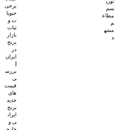
توری
برخی
سم
حبوبا
مطاع
ت و
م
ثبات
مشه
بازار
د
برنج
در
ایران
|
بررس
ی
قیمت‌
های
جدید
برنج
ایران
ی و
خارج