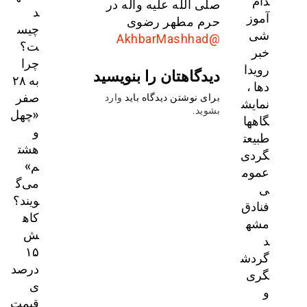
دام
صلی الله علیه وآله در
د
آموز
حرم مطهر رضوی
چیس
شی
@AkhbarMashhad
ت؟
خبر
چرا
رویدا
دیدگاهتان را بنویسید
به ۲۸
دها ،
صفر
برای نوشتن دیدگاه باید
وارد
نمایش
«چهل
بشوید
.
گاهها
و
طبیعت
هشت
گردی
م»
عموم
می‌گ
ی
ویند؟
فنادق
کاه
مشه
ش
د
۱۵
گردش
درصد
گری
ی
و
قیمت