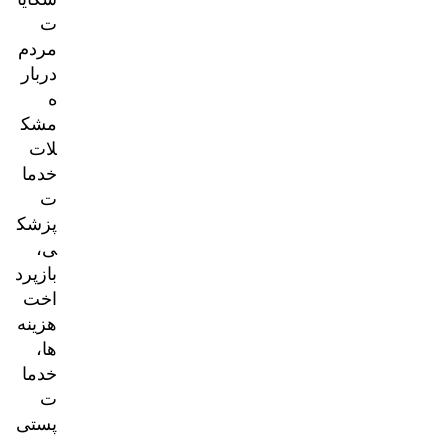
ت
مردم
دربار
ه
مشک
لات
خدما
ت
پزشک
ی،
بازپرد
اخت
هزینه‌
ها،
خدما
ت
پستی
و