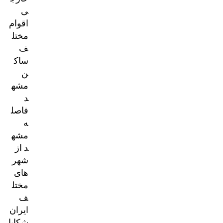
ی
اقوام
مختل
ف
ساک
ن
مشه
د
فاصل
ه
مشه
د از
شهر
های
مختل
ف
ایران
شکایا