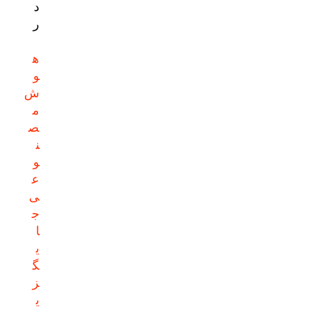
د
ر
ه
و
ش
م
ص
ن
و
ع
ی
ج
ا
ی
گ
ز
ی