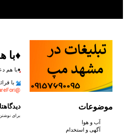
Skip
to
content
♦️با 
♦️
با هم دع
با قرا
@AkhbareFori
موضوعات
دیدگاهتا
برای نوشتن 
آب و هوا
آگهی و استخدام