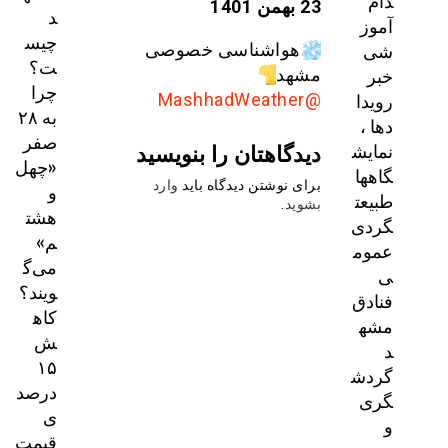
دام
23 بهمن 1401
د
آموز
چیس
شی
هواشناسی خصوصی
ت؟
خبر
مشهد
چرا
رویدا
@MashhadWeather
به ۲۸
دها ،
صفر
دیدگاهتان را بنویسید
نمایش
«چهل
گاهها
برای نوشتن دیدگاه باید
وارد
و
طبیعت
بشوید
.
هشت
گردی
م»
عموم
می‌گ
ی
ویند؟
فنادق
کاه
مشه
ش
د
۱۵
گردش
درصد
گری
ی
و
قیمت