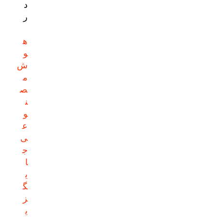
د
ر
ه
و
ش
م
ص
ن
و
ع
ی
ج
ا
ی
گ
ز
ی