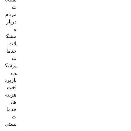
ت
مردم
دربار
ه
مشک
لات
خدما
ت
پزشک
ی،
بازپرد
اخت
هزینه‌
ها،
خدما
ت
پستی
و