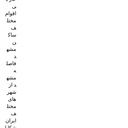
ی
اقوام
مختل
ف
ساک
ن
مشه
د
فاصل
ه
مشه
د از
شهر
های
مختل
ف
ایران
شکایا