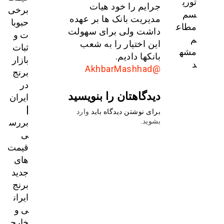
توری
جرایم را خود هیات
برخی
سم
مدیریت بانک ها بر عهده
حبوبا
مطاع
داشت ولی برای سهولت
ت و
م
این اختیار را به شعب
ثبات
مشه
بانکها دادیم.
بازار
د
@AkhbarMashhad
برنج
در
دیدگاهتان را بنویسید
ایران
|
برای نوشتن دیدگاه باید
وارد
بررس
بشوید
.
ی
قیمت‌
های
جدید
برنج
ایران
ی و
خارج