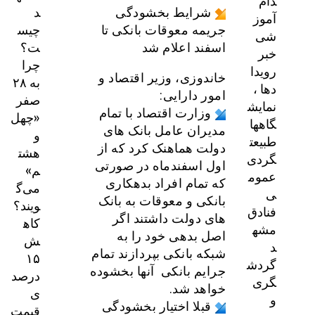
دام
د
شرایط بخشودگی
آموز
چیس
جریمه معوقات بانکی تا
شی
ت؟
اسفند اعلام شد
خبر
چرا
رویدا
خاندوزی، وزیر اقتصاد و
به ۲۸
دها ،
امور دارایی:
صفر
نمایش
وزارت اقتصاد با تمام
«چهل
گاهها
مدیران عامل بانک های
و
طبیعت
دولت هماهنک کرد که از
هشت
گردی
اول اسفندماه در صورتی
م»
عموم
که تمام افراد بدهکاری
می‌گ
ی
بانکی و معوقات به بانک
ویند؟
فنادق
های دولت داشتند اگر
کاه
مشه
اصل بدهی خود را به
ش
د
شبکه بانکی بپردازند تمام
۱۵
گردش
جرایم بانکی آنها بخشوده
درصد
گری
خواهد شد.
ی
و
قبلا اختیار بخشودگی
قیمت