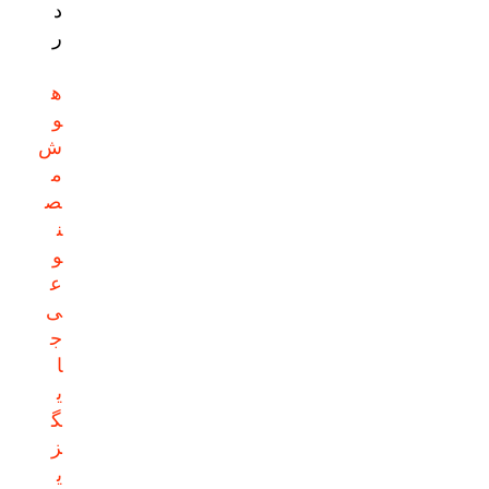
د
ر
ه
و
ش
م
ص
ن
و
ع
ی
ج
ا
ی
گ
ز
ی