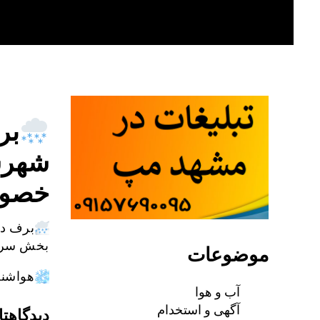
Skip
to
content
بر
شهرس
خصو
برف در
بخش سرول
موضوعات
هواشن
آب و هوا
آگهی و استخدام
دیدگاهتا