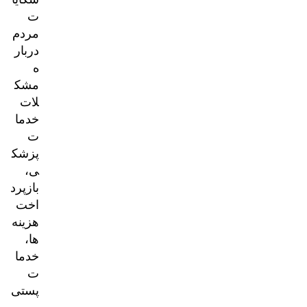
ت
مردم
دربار
ه
مشک
لات
خدما
ت
پزشک
ی،
بازپرد
اخت
هزینه‌
ها،
خدما
ت
پستی
و