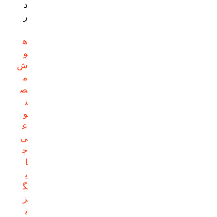
د
ر
ه
و
ش
م
ص
ن
و
ع
ی
ج
ا
ی
گ
ز
ی