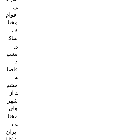
ی
اقوام
مختل
ف
ساک
ن
مشه
د
فاصل
ه
مشه
د از
شهر
های
مختل
ف
ایران
شکایا