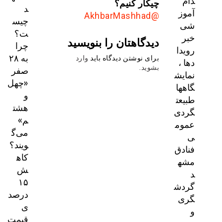
دام
چیکار کنیم؟
د
آموز
@AkhbarMashhad
چیس
شی
ت؟
خبر
دیدگاهتان را بنویسید
چرا
رویدا
به ۲۸
برای نوشتن دیدگاه باید
وارد
دها ،
صفر
بشوید
.
نمایش
«چهل
گاهها
و
طبیعت
هشت
گردی
م»
عموم
می‌گ
ی
ویند؟
فنادق
کاه
مشه
ش
د
۱۵
گردش
درصد
گری
ی
و
قیمت