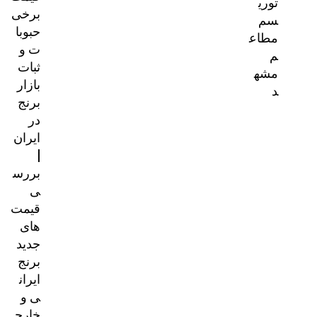
توری
برخی
سم
حبوبا
مطاع
ت و
م
ثبات
مشه
بازار
د
برنج
در
ایران
|
بررس
ی
قیمت‌
های
جدید
برنج
ایران
ی و
خارج