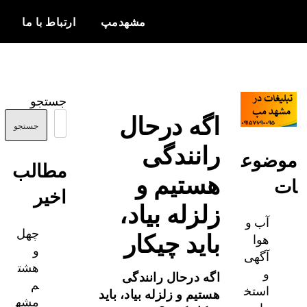
مشهدمپ
ارتباط با ما
اخبار و
مشهدمپ
اطلاعات
جستجو
بروز از شهر
اگه درحال
مشهد
جستجو
رانندگی
ضوع
مطالب
هستیم و
اخیر
زلزله بیاد،
آب و
چهل
باید چیکار
هوا
و
آگهی
هشت
و
اگه درحال رانندگی
م
استخ
هستیم و زلزله بیاد، باید
مشه