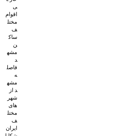
ی
اقوام
مختل
ف
ساک
ن
مشه
د
فاصل
ه
مشه
د از
شهر
های
مختل
ف
ایران
شکایا