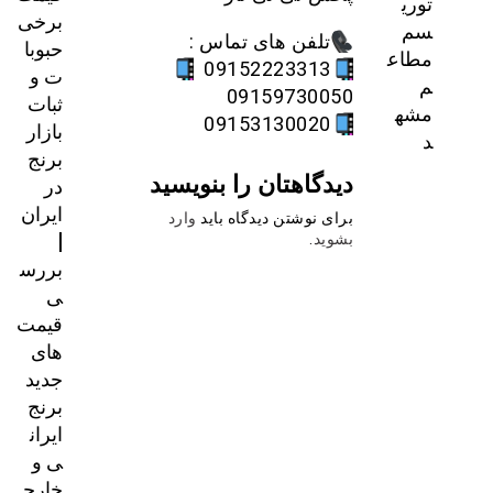
توری
برخی
سم
تلفن های تماس :
حبوبا
مطاع
09152223313
ت و
م
09159730050
ثبات
مشه
09153130020
بازار
د
برنج
دیدگاهتان را بنویسید
در
ایران
برای نوشتن دیدگاه باید
وارد
|
بشوید
.
بررس
ی
قیمت‌
های
جدید
برنج
ایران
ی و
خارج