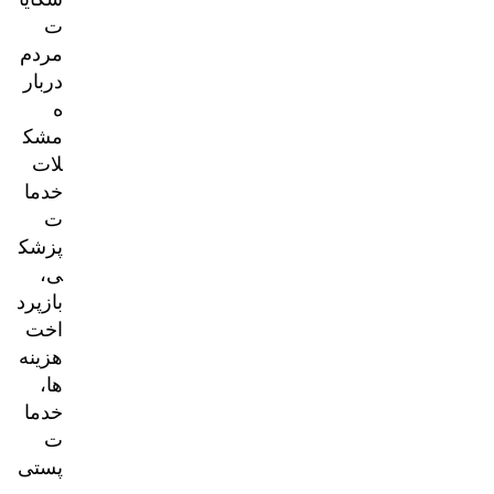
ت
مردم
دربار
ه
مشک
لات
خدما
ت
پزشک
ی،
بازپرد
اخت
هزینه‌
ها،
خدما
ت
پستی
و