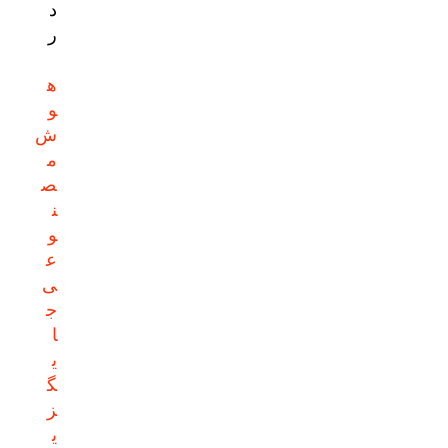
د
ر
ه
و
ش
م
ص
ن
و
ع
ی
ج
ا
ی
گ
ز
ی