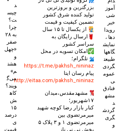
دام
د
آموز
بزرگترین و بروزترین
چیس
شی
تولید کننده شرق کشور
ت؟
خبر
تضمین کیفیت و قیمت
چرا
رویدا
از یکسال تا ۱۵ سال
به ۲۸
دها ،
ارسال رایگان به
صفر
نمایش
سراسر کشور
«چهل
گاهها
امکان تسویه در محل
و
طبیعت
تلگرام؛
هشت
گردی
https://t.me/pakhsh_nininaz
م»
عموم
پیام رسان ایتا
می‌گ
ی
http://eitaa.com/pakhsh_nininaz
ویند؟
فنادق
کاه
مشهدمقدس،میدان
مشه
ش
۱۷شهریور؛
د
۱۵
کنار بازار رضا کوچه شهید
گردش
درصد
میرمرتضوی بین
گری
ی
میرمرتضوی ۱ و ۳ پلاک ۵
و
قیمت
پخش نی نی ناز