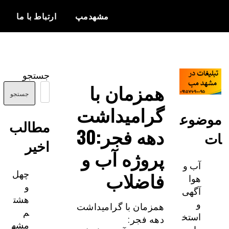
مشهدمپ
ارتباط با ما
اخبار و
مشهدمپ
اطلاعات
جستجو
بروز از شهر
همزمان با
مشهد
جستجو
گرامیداشت
ضوع
مطالب
دهه فجر:30
اخیر
پروژه آب و
آب و
چهل
فاضلاب
هوا
و
آگهی
هشت
و
همزمان با گرامیداشت
م
استخ
دهه فجر:
مشه