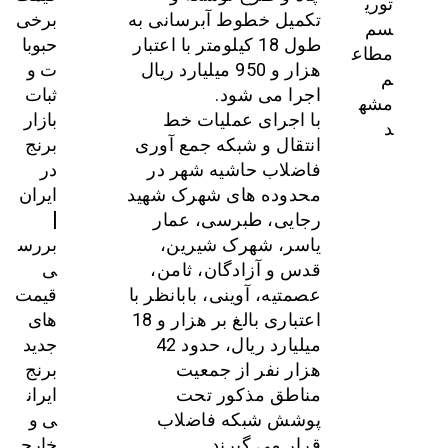
توری
برخی
تکمیل خطوط آبرسانی به
سم
حبوبا
طول 18 کیلومتر با اعتبار
مطاع
ت و
هزار و 950 میلیارد ریال
م
ثبات
اجرا می شود.
مشه
بازار
با اجرای عملیات خط
د
برنج
انتقال و شبکه جمع آوری
در
فاضلاب حاشیه شهر در
ایران
محدوده های شهرک شهید
|
رجایی، طبرسی، عمار
بررس
یاسر، شهرک شیرین،
ی
قدس و آزادگان، ثامن،
قیمت‌
عصمتیه، آوینی، بابانظر با
های
اعتباری بالغ بر هزار و 18
جدید
میلیارد ریال، حدود 42
برنج
هزار نفر از جمعیت
ایران
مناطق مذکور تحت
ی و
پوشش شبکه فاضلاب
خارج
قرار می گیرند.