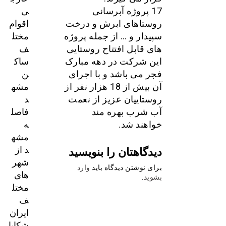
ی
17 پروژه آبرسانی
اقوام
روستاهای ابرش و درخت
مختل
سپیدار و … از جمله پروژه
ف
های قابل افتتاح روستایی
ساک
این شرکت در دهه مبارک
ن
فجر می باشد و با اجرای
مشه
آن بیش از 18 هزار نفر از
د
روستاییان عزیز از نعمت
فاصل
آب شرب بهره مند
ه
خواهند شد.
مشه
د از
دیدگاهتان را بنویسید
شهر
برای نوشتن دیدگاه باید
وارد
های
بشوید
.
مختل
ف
ایران
شکایا