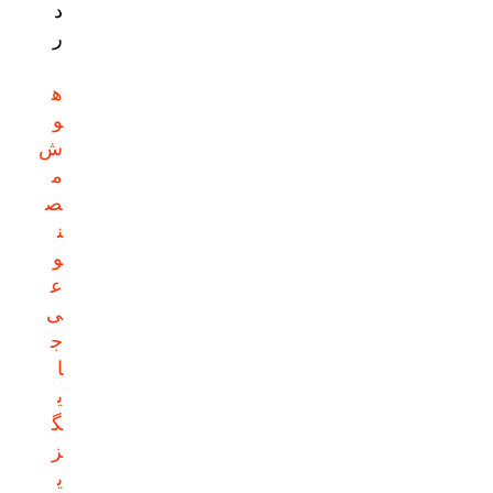
د
ر
ه
و
ش
م
ص
ن
و
ع
ی
ج
ا
ی
گ
ز
ی