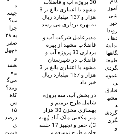
دام
30 پروژه آب و فاضلاب
د
آموز
مشهد با اعتباری بالغ بر 3
چیس
شی
هزار و 137 میلیارد ریال
ت؟
خبر
به بهره برداری می رسد
چرا
رویدا
به ۲۸
دها ،
مدیرعامل شرکت آب و
صفر
نمایش
فاضلاب مشهد از بهره
«چهل
گاهها
برداری 30 پروژه آب و
و
طبیعت
فاضلاب در شهرستان
هشت
گردی
مشهد با اعتباری بالغ بر 3
م»
عموم
هزار و 137 میلیارد ریال
می‌گ
ی
خبر داد.
ویند؟
فنادق
کاه
در بخش آب، سه پروژه
مشه
ش
شامل طرح ترمیم و
د
۱۵
بهسازی مخزن 30 هزار
گردش
درصد
متر مکعبی ملک آباد (پهنه
گری
ی
C)، حفر و تجهیز 17 حلقه
و
قیمت
چاه و طرح توسعه و