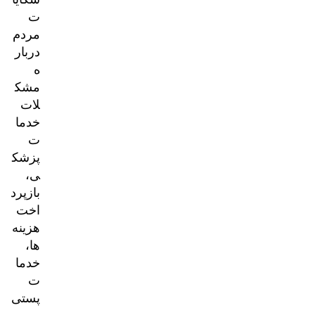
ت
مردم
دربار
ه
مشک
لات
خدما
ت
پزشک
ی،
بازپرد
اخت
هزینه‌
ها،
خدما
ت
پستی
و