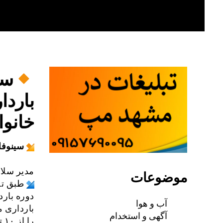
Skip
to
content
سی
بارد
خانوا
سینوفا
مدیر سلا
موضوعات
طبق تح
آب و هوا
بارداری م
آگهی و استخدام
را از ۱۰ تا ۱۵ روز پس از زایمان (مراقبت دوم) انجام دهند.