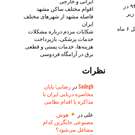
ایرانی و خارجی
تاکنون ۱۲۸ هزار و ۵۲۷ دز نوبت اول واکسن کرونا، ۱۰۷ هزار و ۹۳۵ دز
اقوام مختلف ساکن مشهد
ق زیر
فاصله مشهد از شهرهای مختلف
ایران
دز یادآور واکسن کرونا نیز در مادران باردار بالای ۱۸ سال که حداقل ۶ ماه
شکایات مردم درباره مشکلات
خدمات پزشکی، بازپرداخت
هزینه‌ها، خدمات پستی و قطعی
برق در آرامگاه فردوسی
نظرات
Sadegh
در
رضایی: پایان
محاصره دریایی ایران با
مذاکره یا اقدام نظامی
علی
در
هوش
مصنوعی جایگزین کدام
مشاغل می‌شود؟