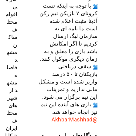
ی
با توجه به اینکه تست
اقوام
کرونای ۷ بازیکن تیم رکن
مختل
آذینا مثبت اعلام شده
ف
است ما نامه ای به
ساک
سازمان لیگ ارسال
ن
کردیم تا اگر امکانش
مشه
باشد بازی را معلق و به
د
زمان دیگری موکول کنند.
فاصل
سقف دریافتی
ه
بازیکنان تا ۵٠ درصد
مشه
واریز شده است و مشکل
د از
مالی نداریم و تمرینات
شهر
این تیم برگزار می شود.
های
بازی های آینده این تیم
مختل
نیز انجام خواهد شد.
ف
@AkhbarMashhad
ایران
دیدگاهتان را بنویسید
شکایا