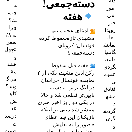
دسته‌جمعی!
دام
د
آموز
هفته
چیس
شی
ت؟
خبر
چرا
رویدا
ادعای عجیب تیم
به ۲۸
دها ،
مشهدی تازه‌سقوط کرده
صفر
نمایش
فوتسال: کرونای
«چهل
گاهها
دسته‌جمعی!
و
طبیعت
هشت
هفته قبل سقوط
گردی
م»
رکن‌آذین مشهد، یکی از ۲
عموم
می‌گ
نماینده فوتسال خراسان
ی
ویند؟
در لیگ برتر به دسته
فنادق
کاه
پایین‌تر قطعی شد و حالا
مشه
ش
در یکی دو روز اخیر خبری
د
۱۵
منتشر شد مبنی بر اینکه
گردش
درصد
بازیکنان این تیم عطای
گری
ی
حضور را به لقایش
و
قیمت
بخشیده‌اند و دیگر حاضر