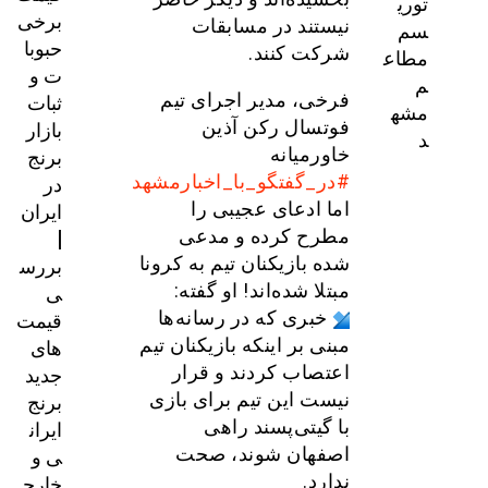
توری
برخی
نیستند در مسابقات
سم
حبوبا
شرکت کنند.
مطاع
ت و
م
ثبات
فرخی، مدیر اجرای تیم
مشه
بازار
فوتسال رکن آذین
د
برنج
خاورمیانه
در
#در_گفتگو_با_اخبارمشهد
ایران
اما ادعای عجیبی را
|
مطرح کرده و مدعی
بررس
شده بازیکنان تیم به کرونا
ی
مبتلا شده‌اند! او گفته:
قیمت‌
خبری که در رسانه‌ها
های
مبنی بر اینکه بازیکنان تیم
جدید
اعتصاب کردند و قرار
برنج
نیست این تیم برای بازی
ایران
با گیتی‌پسند راهی
ی و
اصفهان شوند، صحت
خارج
ندارد.