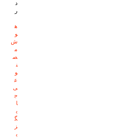
د
ر
ه
و
ش
م
ص
ن
و
ع
ی
ج
ا
ی
گ
ز
ی