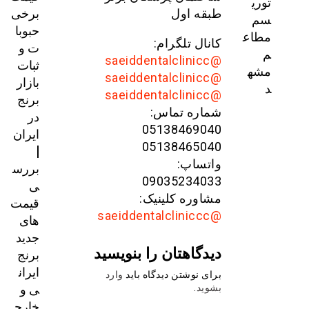
توری
برخی
طبقه اول
سم
حبوبا
مطاع
کانال تلگرام:
ت و
م
@saeiddentalclinicc
ثبات
مشه
@saeiddentalclinicc
بازار
د
@saeiddentalclinicc
برنج
شماره تماس:
در
05138469040
ایران
05138465040
|
واتساپ:
بررس
09035234033
ی
مشاوره کلینیک:
قیمت‌
@saeiddentalcliniccc
های
جدید
دیدگاهتان را بنویسید
برنج
ایران
برای نوشتن دیدگاه باید
وارد
ی و
بشوید
.
خارج