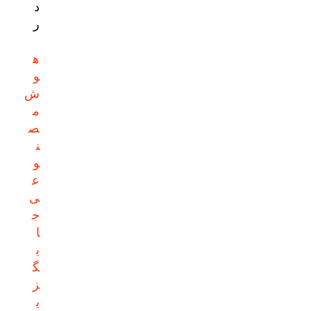
د
ر
ه
و
ش
م
ص
ن
و
ع
ی
ج
ا
ی
گ
ز
ی