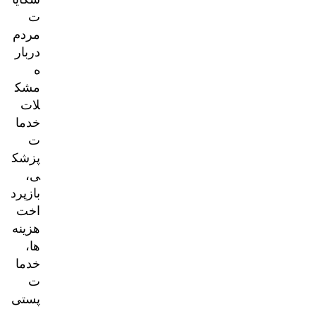
ت
مردم
دربار
ه
مشک
لات
خدما
ت
پزشک
ی،
بازپرد
اخت
هزینه‌
ها،
خدما
ت
پستی
و