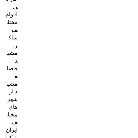
ی
اقوام
مختل
ف
ساک
ن
مشه
د
فاصل
ه
مشه
د از
شهر
های
مختل
ف
ایران
شکایا