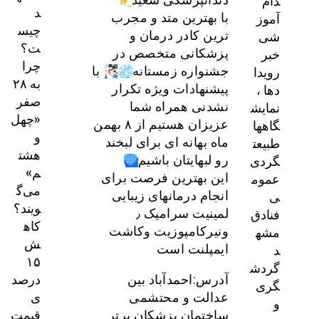
دام
د
آموز
با بهترین متد و مجرب
چیس
شی
ترین کادر درمان و
ت؟
خبر
پزشکانی متخصص در
چرا
رویدا
جشنواره زمستانه
با
به ۲۸
دها ،
پیشنهادات ویژه تکرار
صفر
نمایش
نشدنی همراه شما
«چهل
گاهها
عزیزان هستیم از ۸ بهمن
و
طبیعت
ماه بهانه ای برای لبخند
هشت
گردی
رو لبهایتان باشیم
م»
عموم
این بهترین فرصت برای
می‌گ
ی
انجام درمانهای زیبایی
ویند؟
فنادق
لمینیت سرامیک ٫
کاه
مشه
ونیرکامپوزیت وکاشت
ش
د
ایمپلنت است
۱۵
گردش
درصد
آدرس:احمدآباد بین
گری
ی
عدالت و محتشمی
و
قیمت
ساختمان پزشکان برتر