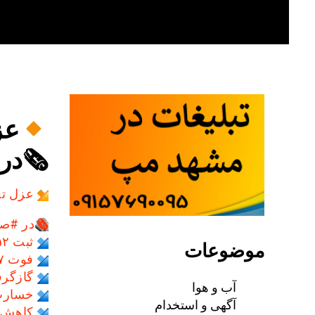
Skip
to
content
عز
🗞در
عزل تع
🗞
در #صف
ثبت ۳۵۵۲ مورد کودک‌آزاری در استان
موضوعات
فوت ۲۷شهروند مشهدی بر اثر تصادفات
گازگرف
آب و هوا
خسارت
آگهی و استخدام
کاهش ب