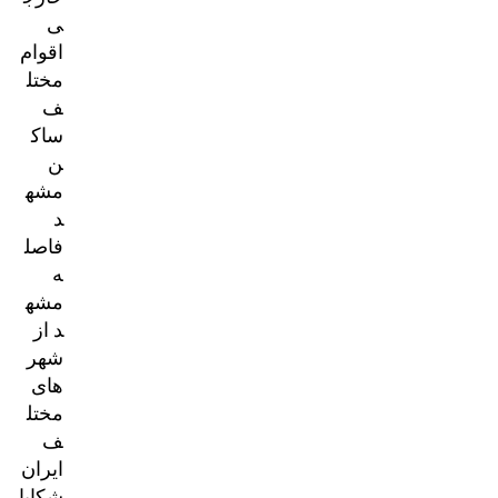
ی
اقوام
مختل
ف
ساک
ن
مشه
د
فاصل
ه
مشه
د از
شهر
های
مختل
ف
ایران
شکایا