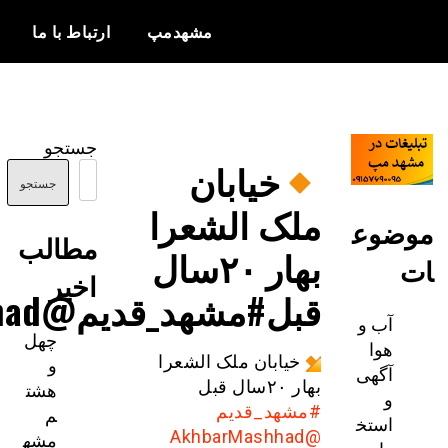
مشهدمپ
ارتباط با ما
اخبار و
مشهدمپ
اطلاعات
جستجو
بروز از شهر
ابان
مشهد
جستجو
لشعرا
مطالب
بهار ۲۰سال
اخیر
د_قدیم@AkhbarMashhad
چهل
و
 ملک الشعرا
هشت
م
دیم
مشه