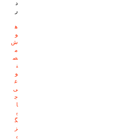
د
ر
ه
و
ش
م
ص
ن
و
ع
ی
ج
ا
ی
گ
ز
ی