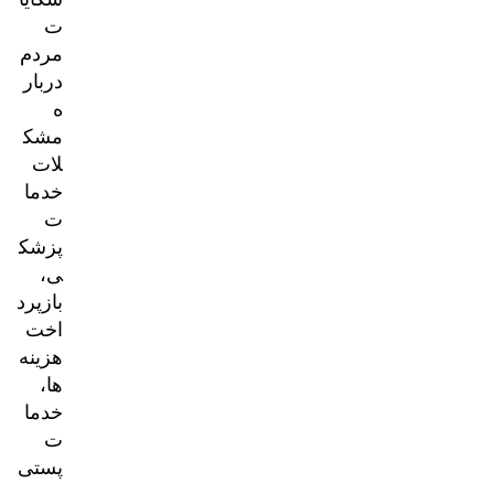
ت
مردم
دربار
ه
مشک
لات
خدما
ت
پزشک
ی،
بازپرد
اخت
هزینه‌
ها،
خدما
ت
پستی
و