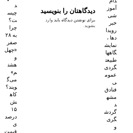
دام
د
آموز
دیدگاهتان را بنویسید
چیس
شی
ت؟
برای نوشتن دیدگاه باید
وارد
خبر
چرا
بشوید
.
رویدا
به ۲۸
دها ،
صفر
نمایش
«چهل
گاهها
و
طبیعت
هشت
گردی
م»
عموم
می‌گ
ی
ویند؟
فنادق
کاه
مشه
ش
د
۱۵
گردش
درصد
گری
ی
و
قیمت