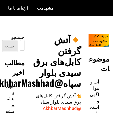
مشهدمپ
ارتباط با ما
اخبار و
مشهدمپ
اطلاعات
آتش
جستجو
بروز از شهر
گرفتن
مشهد
جستجو
ضوع
کابل‌های برق
مطالب
سیدی بلوار
اخیر
سپاه@AkhbarMashhad
آب و
چهل
هوا
و
آگهی
آتش گرفتن کابل‌های
هشت
و
برق سیدی بلوار سپاه
م
استخ
@AkhbarMashhad
مشه