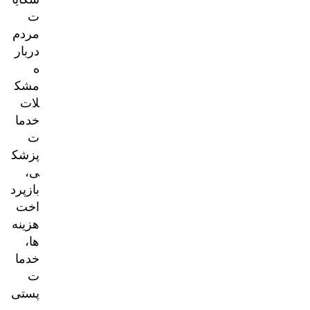
ت
مردم
دربار
ه
مشک
لات
خدما
ت
پزشک
ی،
بازپرد
اخت
هزینه‌
ها،
خدما
ت
پستی
و