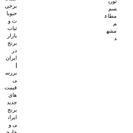
توری
برخی
سم
حبوبا
مطاع
ت و
م
ثبات
مشه
بازار
د
برنج
در
ایران
|
بررس
ی
قیمت‌
های
جدید
برنج
ایران
ی و
خارج