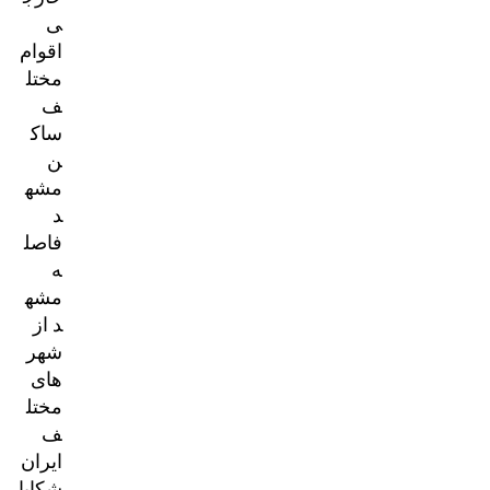
ی
اقوام
مختل
ف
ساک
ن
مشه
د
فاصل
ه
مشه
د از
شهر
های
مختل
ف
ایران
شکایا