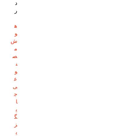
د
ر
ه
و
ش
م
ص
ن
و
ع
ی
ج
ا
ی
گ
ز
ی