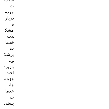
ت
مردم
دربار
ه
مشک
لات
خدما
ت
پزشک
ی،
بازپرد
اخت
هزینه‌
ها،
خدما
ت
پستی
و