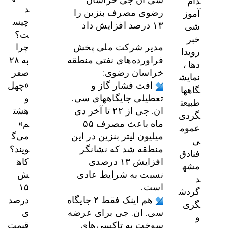
دام
د
آموز
رضوی مصرف بنزین را
چیس
شی
۱۳ درصد افزایش داد
ت؟
خبر
چرا
مدیر شرکت ملی پخش
رویدا
به ۲۸
فراورده‌های نفتی منطقه
دها ،
صفر
خراسان رضوی:
نمایش
«چهل
افت فشار گاز و
گاهها
و
تعطیلی جایگاههای سی.
طبیعت
هشت
ان. جی از ۲۲ تا آخر دی
گردی
م»
ماه باعث مصرف ۵۵
عموم
می‌گ
میلیون لیتر بنزین در این
ی
ویند؟
منطقه شد که نشانگر
فنادق
کاه
افزایش ۱۳ درصدی
مشه
ش
نسبت به شرایط عادی
د
۱۵
است.
گردش
درصد
هم اینک فقط ۲ جایگاه
گری
ی
سی. ان. جی برای عرضه
و
قیمت
سوخت به تاکسی‌های