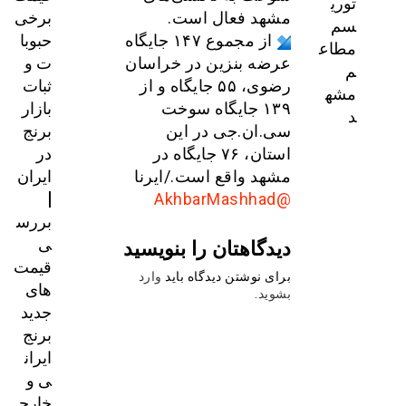
توری
برخی
مشهد فعال است.
سم
حبوبا
از مجموع ۱۴۷ جایگاه
مطاع
ت و
عرضه بنزین در خراسان
م
ثبات
رضوی، ۵۵ جایگاه و از
مشه
بازار
۱۳۹ جایگاه سوخت
د
برنج
سی.ان.جی در این
در
استان، ۷۶ جایگاه در
ایران
مشهد واقع است./ایرنا
|
@AkhbarMashhad
بررس
ی
دیدگاهتان را بنویسید
قیمت‌
برای نوشتن دیدگاه باید
وارد
های
بشوید
.
جدید
برنج
ایران
ی و
خارج