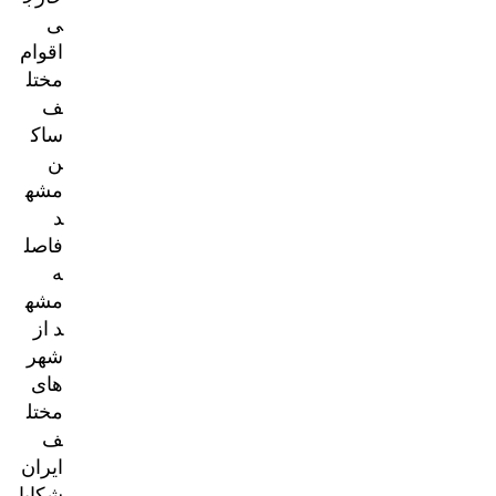
ی
اقوام
مختل
ف
ساک
ن
مشه
د
فاصل
ه
مشه
د از
شهر
های
مختل
ف
ایران
شکایا