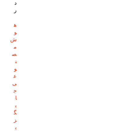
د
ر
ه
و
ش
م
ص
ن
و
ع
ی
ج
ا
ی
گ
ز
ی