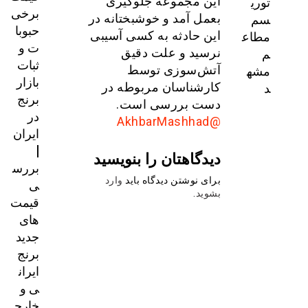
توری
این مجموعه جلوگیری
برخی
سم
بعمل آمد و خوشبختانه در
حبوبا
مطاع
این حادثه به کسی آسیبی
ت و
م
نرسید و علت دقیق
ثبات
مشه
آتش‌سوزی توسط
بازار
د
کارشناسان مربوطه در
برنج
دست بررسی است.
در
@AkhbarMashhad
ایران
|
دیدگاهتان را بنویسید
بررس
برای نوشتن دیدگاه باید
وارد
ی
بشوید
.
قیمت‌
های
جدید
برنج
ایران
ی و
خارج