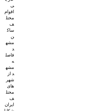
ی
اقوام
مختل
ف
ساک
ن
مشه
د
فاصل
ه
مشه
د از
شهر
های
مختل
ف
ایران
شکایا