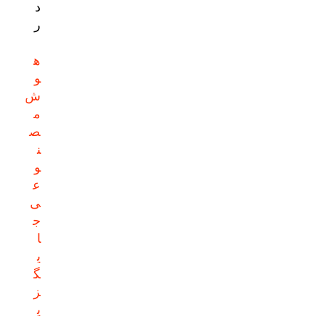
د
ر
ه
و
ش
م
ص
ن
و
ع
ی
ج
ا
ی
گ
ز
ی