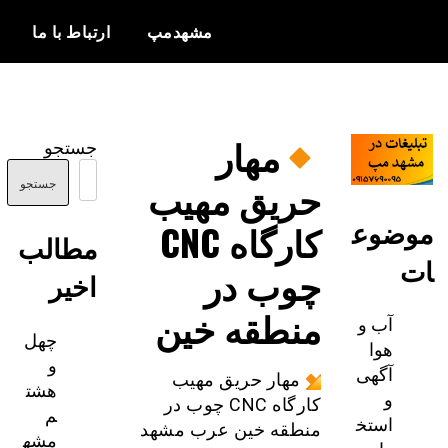
مشهدمپ
ارتباط با ما
اخبار و
مشهدمپ
اطلاعات
مهار
جستجو
بروز از شهر
حریق مهیب
مشهد
جستجو
ضوع
کارگاه CNC
مطالب
چوب در
اخیر
منطقه خین
آب و
چهل
هوا
و
آگهی
مهار حریق مهیب
هشت
و
کارگاه CNC چوب در
م
استخ
منطقه خین عرب مشهد
مشه