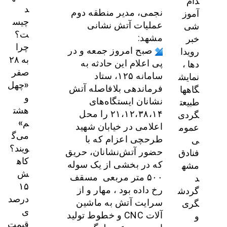
دام
د
آموز
نجمی، مدیر منطقه دوم
چیس
شی
عملیات آتش نشانی
ت؟
خبر
مشهد:
چرا
رویدا
صبح امروز جمعه و در
به ۲۸
دها ،
پی اعلام این حادثه به
صفر
نمایش
سامانه ۱۲۵، ستاد
«چهل
گاهها
فرماندهی بلافاصله آتش
و
طبیعت
نشانان ایستگاه‌های
هشت
گردی
۲۱،۱۲،۳۸،۱۴ را محل
م»
عموم
اعلامی در خیابان شهید
می‌گ
ی
طرحچی اعزام که با
ویند؟
فنادق
حضور آتش‌نشانان، حریق
کاه
مشه
که در بخشی از یک سوله
ش
د
۵۰۰ متر مربعی مسقف
۱۵
گردش
رخ داده بود ، مهار و از
درصد
گری
سرایت آتش به ماشین
ی
و
آلات CNC و خطوط تولید
قیمت