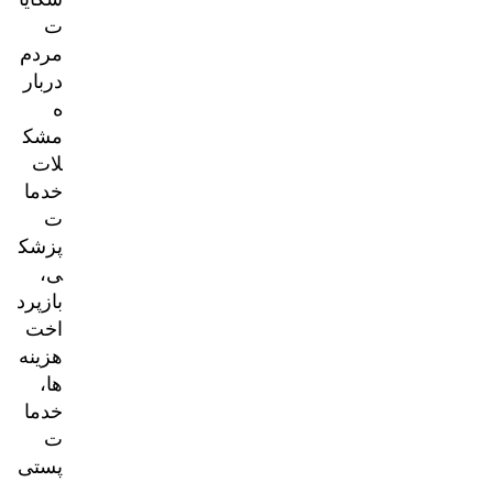
ت
مردم
دربار
ه
مشک
لات
خدما
ت
پزشک
ی،
بازپرد
اخت
هزینه‌
ها،
خدما
ت
پستی
و