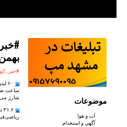
Skip
to
content
#خبر_
بهمن
#خبر_کوت
۶۰ ل
ساعت صفر
شارژ می‌
موضوعات
آب و هوا
ریاضی‌فیز
آگهی و استخدام