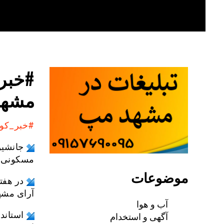
Skip
to
content
#خبر_
مشهد:
#خبر_کوت
جانشین
مسکونی در منطقه گ
موضوعات
در هفت
آرای مشهد با نتیجه سه ب
آب و هوا
آگهی و استخدام