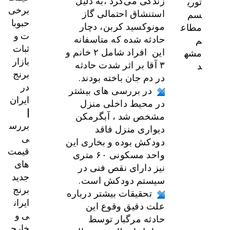
توری
زندگی می‌کرد ،به دلیل
برخی
سم
استنشاق احتمالی گاز
حبوبا
مطاع
مونوکسید کربن، دچار
ت و
م
حادثه شده که متاسفانه
ثبات
مشه
این افراد شامل ۲ خانم و
بازار
د
۳ آقا بر اثر شدت حادثه
برنج
در دم جان باخته بودند.
در
در بررسی های بیشتر
ایران
در محیط داخلی منزل
|
مشخص شد ، آبگرمکن
بررس
دیواری منزل فاقد
ی
دودکش بوده و بخاری این
قیمت‌
واحد مسکونی ۶۰ متری
های
نیز دارای نقص فنی در
جدید
سیستم دودکش است.
برنج
تحقیقات بیشتر درباره
ایران
علت دقیق وقوع این
ی و
حادثه مرگبار توسط
خارج