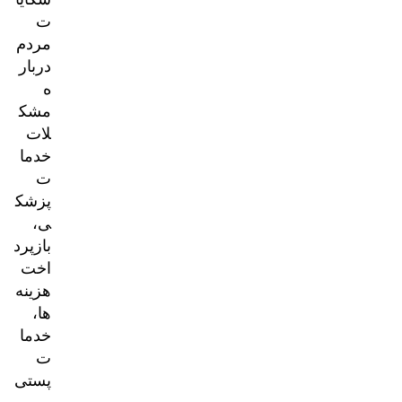
ت
مردم
دربار
ه
مشک
لات
خدما
ت
پزشک
ی،
بازپرد
اخت
هزینه‌
ها،
خدما
ت
پستی
و