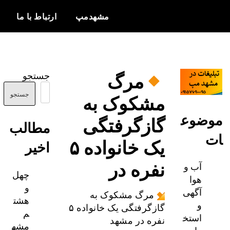
مشهدمپ
ارتباط با ما
اخبار و
مشهدمپ
اطلاعات
مرگ
جستجو
بروز از شهر
مشکوک به
مشهد
جستجو
ضوع
گازگرفتگی
مطالب
یک خانواده ۵
اخیر
نفره در
آب و
چهل
هوا
و
آگهی
مرگ مشکوک به
هشت
و
گازگرفتگی یک خانواده ۵
م
استخ
نفره در مشهد
مشه