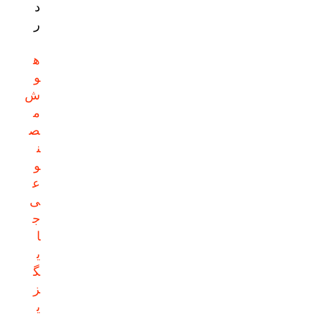
د
ر
ه
و
ش
م
ص
ن
و
ع
ی
ج
ا
ی
گ
ز
ی