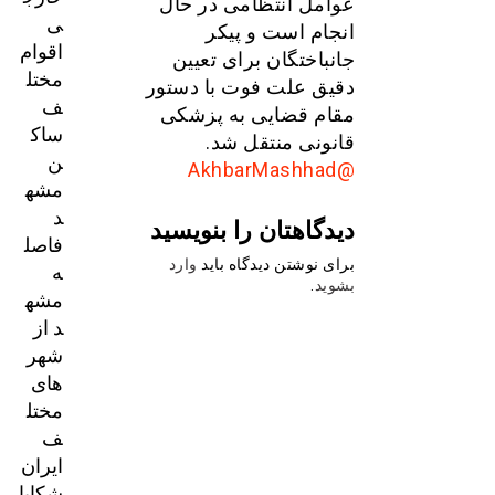
عوامل انتظامی در حال
ی
انجام است و پیکر
اقوام
جانباختگان برای تعیین
مختل
دقیق علت فوت با دستور
ف
مقام قضایی به پزشکی
ساک
قانونی منتقل شد.
ن
@AkhbarMashhad
مشه
د
دیدگاهتان را بنویسید
فاصل
برای نوشتن دیدگاه باید
وارد
ه
بشوید
.
مشه
د از
شهر
های
مختل
ف
ایران
شکایا