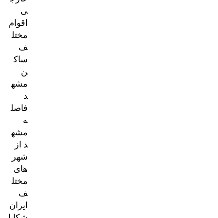
ی
اقوام
مختل
ف
ساک
ن
مشه
د
فاصل
ه
مشه
د از
شهر
های
مختل
ف
ایران
شکایا