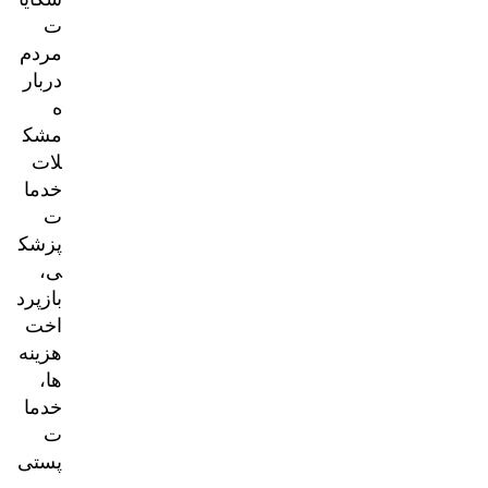
ت
مردم
دربار
ه
مشک
لات
خدما
ت
پزشک
ی،
بازپرد
اخت
هزینه‌
ها،
خدما
ت
پستی
و