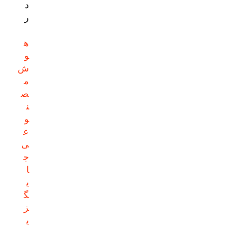
د
ر
ه
و
ش
م
ص
ن
و
ع
ی
ج
ا
ی
گ
ز
ی