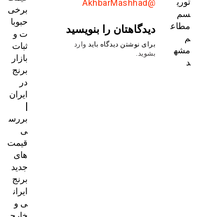
توری
@AkhbarMashhad
برخی
سم
حبوبا
مطاع
دیدگاهتان را بنویسید
ت و
م
ثبات
برای نوشتن دیدگاه باید
وارد
مشه
بشوید
.
بازار
د
برنج
در
ایران
|
بررس
ی
قیمت‌
های
جدید
برنج
ایران
ی و
خارج