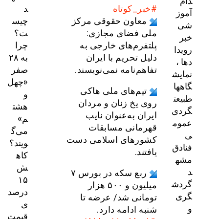
دام
د
#خبر_کوتاه
آموز
چیس
معاون حقوقی مرکز
شی
ت؟
ملی فضای مجازی:
خبر
چرا
پلتفرم‌های خارجی به
رویدا
به ۲۸
دلیل تحریم با ایران
دها ،
صفر
تفاهم‌نامه نمی‌نویسند.
نمایش
«چهل
گاهها
تیم‌های ملی هاکی
و
طبیعت
روی یخ زنان و مردان
هشت
گردی
ایران به‌عنوان نایب
م»
عموم
قهرمانی مسابقات
می‌گ
ی
کشورهای اسلامی دست
ویند؟
فنادق
یافتند.
کاه
مشه
ش
د
ربع سکه در بورس ۷
۱۵
گردش
میلیون و ۵۰۰ هزار
درصد
گری
تومانی شد/ عرضه تا
ی
و
شنبه ادامه دارد.
قیمت