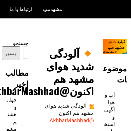
مشهدمپ
ارتباط با ما
اخبار و
مشهدمپ
اطلاعات
جستجو
بروز از شهر
آلودگی
مشهد
جستجو
شدید هوای
ضوع
مطالب
مشهد هم
اخیر
اکنون@AkhbarMashhad
آب و
چهل
هوا
و
آلودگی شدید هوای
آگهی
هشت
مشهد هم اکنون
و
م
@AkhbarMashhad
استخ
مشه