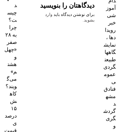
دام
دیدگاهتان را بنویسید
د
آموز
چیس
شی
برای نوشتن دیدگاه باید
وارد
ت؟
بشوید
.
خبر
چرا
رویدا
به ۲۸
دها ،
صفر
نمایش
«چهل
گاهها
و
طبیعت
هشت
گردی
م»
عموم
می‌گ
ی
ویند؟
فنادق
کاه
مشه
ش
د
۱۵
گردش
درصد
گری
ی
و
قیمت