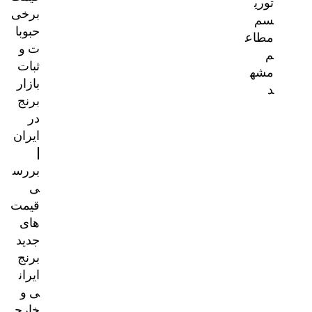
توری
برخی
سم
حبوبا
مطاع
ت و
م
ثبات
مشه
بازار
د
برنج
در
ایران
|
بررس
ی
قیمت‌
های
جدید
برنج
ایران
ی و
خارج