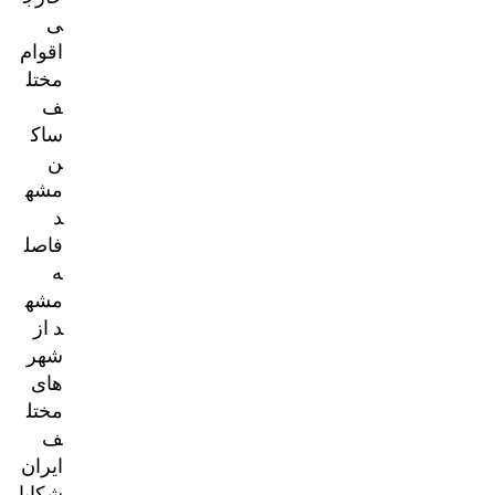
ی
اقوام
مختل
ف
ساک
ن
مشه
د
فاصل
ه
مشه
د از
شهر
های
مختل
ف
ایران
شکایا