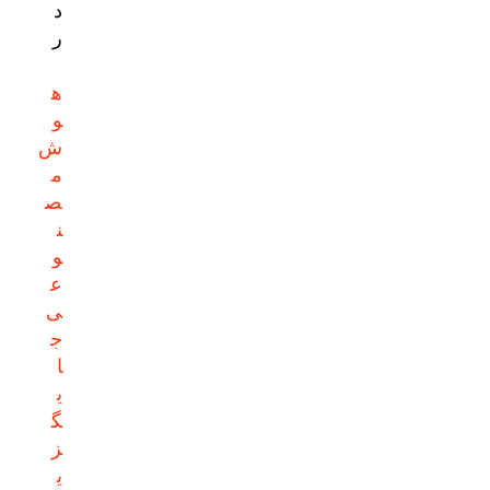
د
ر
ه
و
ش
م
ص
ن
و
ع
ی
ج
ا
ی
گ
ز
ی