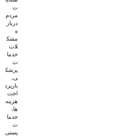
ت
مردم
دربار
ه
مشک
لات
خدما
ت
پزشک
ی،
بازپرد
اخت
هزینه‌
ها،
خدما
ت
پستی
و