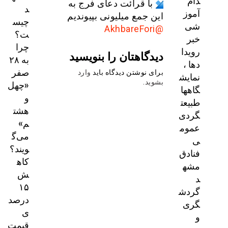
دام
با قرائت دعای فرج به
د
آموز
این جمع میلیونی بپیوندیم
چیس
شی
@AkhbareFori
ت؟
خبر
چرا
رویدا
دیدگاهتان را بنویسید
به ۲۸
دها ،
صفر
برای نوشتن دیدگاه باید
وارد
نمایش
«چهل
بشوید
.
گاهها
و
طبیعت
هشت
گردی
م»
عموم
می‌گ
ی
ویند؟
فنادق
کاه
مشه
ش
د
۱۵
گردش
درصد
گری
ی
و
قیمت