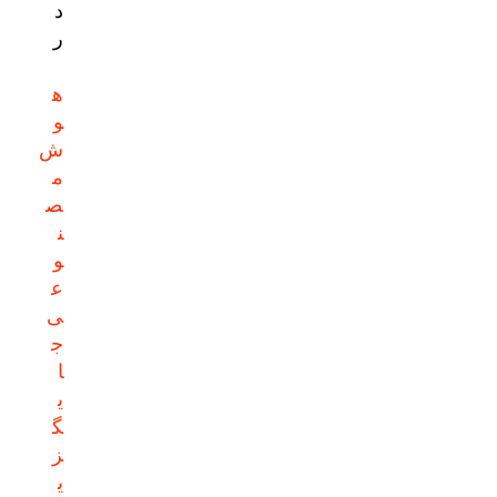
د
ر
ه
و
ش
م
ص
ن
و
ع
ی
ج
ا
ی
گ
ز
ی