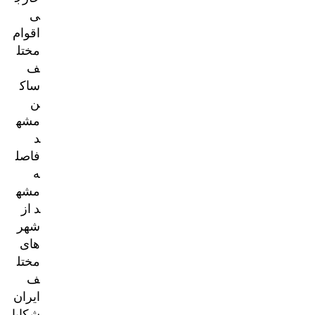
ی
اقوام
مختل
ف
ساک
ن
مشه
د
فاصل
ه
مشه
د از
شهر
های
مختل
ف
ایران
شکایا