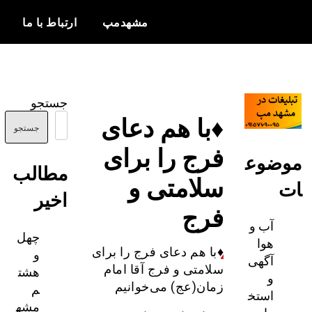
مشهدمپ
ارتباط با ما
اخبار و
مشهدمپ
اطلاعات
جستجو
بروز از شهر
♦️با هم دعای
مشهد
جستجو
فرج را برای
ضوع
مطالب
سلامتی و
اخیر
فرج
آب و
چهل
هوا
و
♦️
با هم دعای فرج را برای
آگهی
هشت
سلامتی و فرج آقا امام
و
م
زمان(عج) می‌خوانیم
استخ
مشه