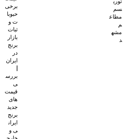
توری
برخی
سم
حبوبا
مطاع
ت و
م
ثبات
مشه
بازار
د
برنج
در
ایران
|
بررس
ی
قیمت‌
های
جدید
برنج
ایران
ی و
خارج