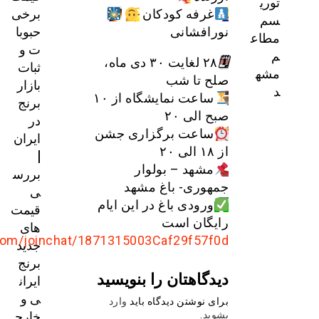
برخی
غرفه کودکان
حبوبا
نورافشانی
ت و
🗓
۲۸ لغایت ۳۰ دی ماه،
ثبات
صلح تا شب
بازار
ساعت نمایشگاه از ۱۰
برنج
صبح الی ۲۰
در
ساعت برگزاری جشن
ایران
از ۱۸ الی ۲۰
|
مشهد – بولوار
بررس
جمهوری- باغ مشهد
ی
ورودی باغ در این ایام
قیمت‌
رایگان است
های
https://eitaa.com/joinchat/1871315003Caf29f57f0d
جدید
برنج
دیدگاهتان را بنویسید
ایران
ی و
برای نوشتن دیدگاه باید
وارد
خارج
بشوید
.