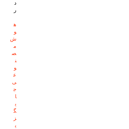
د
ر
ه
و
ش
م
ص
ن
و
ع
ی
ج
ا
ی
گ
ز
ی