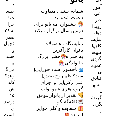
د
چیس
شمابه جشنی متفاوت
ت؟
دعوت شده اید…
چرا
جشنواره مه بانو برای
به ۲۸
دومین سال برگزار میکند
صفر
…
«چهل
نمایشگاه محصولات
و
بانوان کارآفرین
هشت
به همراه
جشن بزرگ
م»
خانوادگی
می‌گ
باحضور استاد حورایی|
ویند؟
سیدکاظم روح بخش|
کاه
علی زکریایی و اجرای
ش
گروه هنری عمو نواب
۱۵
تقدیر از بانوان‌موفق
درصد
کافه‌گفتگو
ی
مسابقه و کلی جوایز
قیمت
ارزنده