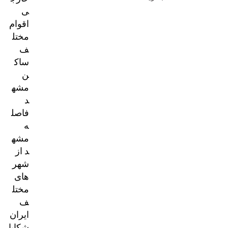
ی
اقوام
مختل
ف
ساک
ن
مشه
د
فاصل
ه
مشه
د از
شهر
های
مختل
ف
ایران
شکایا