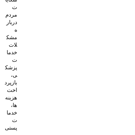
ت
مردم
دربار
ه
مشک
لات
خدما
ت
پزشک
ی،
بازپرد
اخت
هزینه‌
ها،
خدما
ت
پستی
و