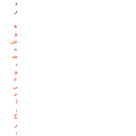
د
ر
ه
و
ش
م
ص
ن
و
ع
ی
ج
ا
ی
گ
ز
ی