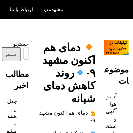
مشهدمپ
ارتباط با ما
اخبار و
مشهدمپ
اطلاعات
دمای هم
جستجو
بروز از شهر
اکنون مشهد
مشهد
جستجو
ضوع
۹-
روند
مطالب
کاهش دمای
اخیر
شبانه
آب و
چهل
هوا
و
آگهی
دمای هم اکنون مشهد
هشت
و
۹-
م
استخ
مشه
روند کاهش دمای