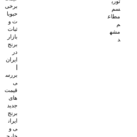
توری
برخی
سم
حبوبا
مطاع
ت و
م
ثبات
مشه
بازار
د
برنج
در
ایران
|
بررس
ی
قیمت‌
های
جدید
برنج
ایران
ی و
خارج