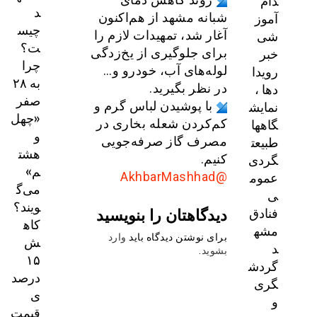
دام
د
آموز
شبانه مشهد از هم‌اکنون
چیس
شی
آغار شد، تمهیدات لازم را
ت؟
خبر
برای جلوگیری از یخ‌زدگی
چرا
رویدا
لوله‌های آب، خودرو و…
به ۲۸
دها ،
در نظر بگیرید.
صفر
نمایش
با پوشیدن لباس گرم و
«چهل
گاهها
کم‌کردن شعله بخاری در
و
طبیعت
مصرف گاز صرفه‌جویی
هشت
گردی
کنیم.
م»
عموم
@AkhbarMashhad
می‌گ
ی
ویند؟
دیدگاهتان را بنویسید
فنادق
کاه
مشه
برای نوشتن دیدگاه باید
وارد
ش
د
بشوید
.
۱۵
گردش
درصد
گری
ی
و
قیمت