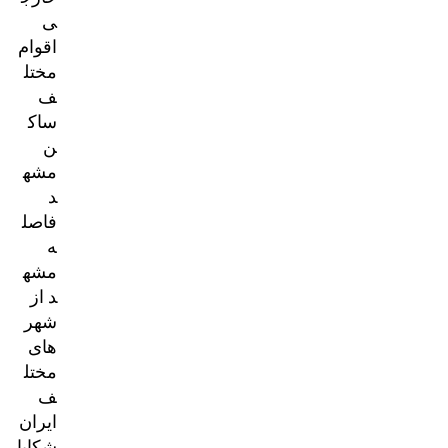
ی
اقوام
مختل
ف
ساک
ن
مشه
د
فاصل
ه
مشه
د از
شهر
های
مختل
ف
ایران
شکایا