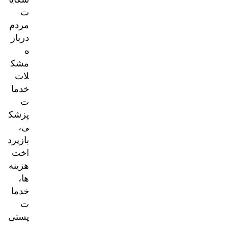
ت
مردم
دربار
ه
مشک
لات
خدما
ت
پزشک
ی،
بازپرد
اخت
هزینه‌
ها،
خدما
ت
پستی
و