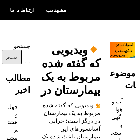
مشهدمپ
ارتباط با ما
اخبار و
مشهدمپ
اطلاعات
ویدیویی
جستجو
بروز از شهر
که گفته شده
مشهد
جستجو
ضوع
مربوط به یک
مطالب
بیمارستان در
اخیر
آب و
چهل
ویدیویی که گفته شده
هوا
و
مربوط به یک بیمارستان
آگهی
هشت
در درگز است؛ خرابی
و
م
آسانسورهای این
استخ
مشه
بیمارستان باعث شده یک