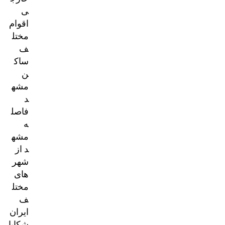
ی
اقوام
مختل
ف
ساک
ن
مشه
د
فاصل
ه
مشه
د از
شهر
های
مختل
ف
ایران
شکایا