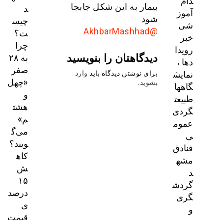
دام
د
بیمار به این شکل جابجا
آموز
چیس
شود
شی
ت؟
@AkhbarMashhad
خبر
چرا
رویدا
دیدگاهتان را بنویسید
به ۲۸
دها ،
صفر
نمایش
برای نوشتن دیدگاه باید
وارد
«چهل
بشوید
.
گاهها
و
طبیعت
هشت
گردی
م»
عموم
می‌گ
ی
ویند؟
فنادق
کاه
مشه
ش
د
۱۵
گردش
درصد
گری
ی
و
قیمت