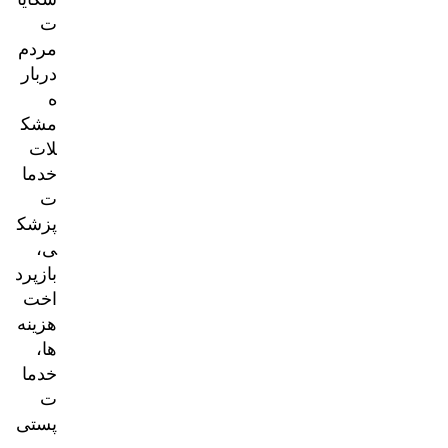
ت
مردم
دربار
ه
مشک
لات
خدما
ت
پزشک
ی،
بازپرد
اخت
هزینه‌
ها،
خدما
ت
پستی
و