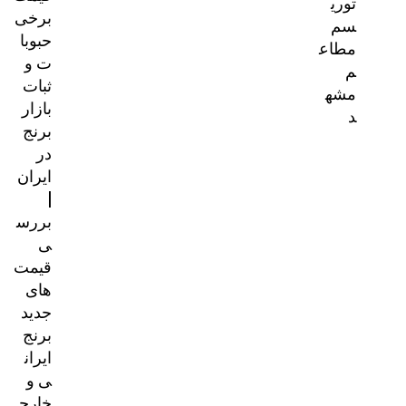
توری
برخی
سم
حبوبا
مطاع
ت و
م
ثبات
مشه
بازار
د
برنج
در
ایران
|
بررس
ی
قیمت‌
های
جدید
برنج
ایران
ی و
خارج