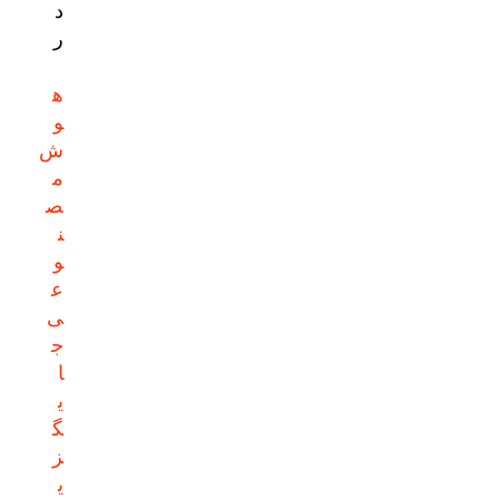
د
ر
ه
و
ش
م
ص
ن
و
ع
ی
ج
ا
ی
گ
ز
ی