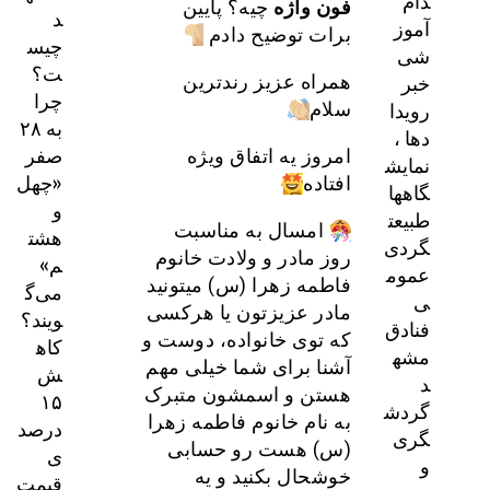
دام
فون
واژه
چیه؟ پایین
د
آموز
برات توضیح دادم
چیس
شی
ت؟
خبر
همراه عزیز رندترین
چرا
رویدا
سلام
به ۲۸
دها ،
صفر
امروز یه اتفاق ویژه
نمایش
«چهل
افتاده
گاهها
و
طبیعت
امسال به مناسبت
هشت
گردی
روز مادر و ولادت خانوم
م»
عموم
فاطمه زهرا (س) میتونید
می‌گ
ی
مادر عزیزتون یا هرکسی
ویند؟
فنادق
که توی خانواده، دوست و
کاه
مشه
آشنا برای شما خیلی مهم
ش
د
هستن و اسمشون متبرک
۱۵
گردش
به نام خانوم فاطمه زهرا
درصد
گری
(س) هست رو حسابی
ی
و
خوشحال بکنید و یه
قیمت