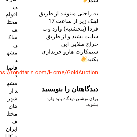
شما
ی
اقوام
به راحتی میتونید از طریق
مختل
لینک زیر از ساعت 17
ف
فردا (پنجشنبه) وارد وب
ساک
سایت بشید و از طریق
ن
حراج طلایی این
مشه
سیمکارت هارو خریداری
د
بکنید
فاصل
https://rondtarin.com/Home/GoldAuction
ه
مشه
دیدگاهتان را بنویسید
د از
شهر
برای نوشتن دیدگاه باید
وارد
های
بشوید
.
مختل
ف
ایران
شکایا