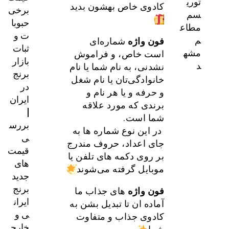
توری
کادوی خاص بهشون بدید
برخی
سم
حبوبا
مطاع
ت و
م
فون
واژه
شماره‌ای
ثبات
مشه
است خاص، و فراموش
بازار
د
نشدنی، به نام شما یا نام
برنج
خانوادگی‏‌تان یا نام شغل
در
و حرفه‌ و یا هر نام و
ایران
برندی که مورد علاقه‏
|
شما است.
بررس
در این نوع شماره‌‏ ها به
ی
جای اعداد، حروف مندرج
قیمت‌
بر روی دکمه ‌های تلفن یا
های
موبایل گرفته می‏‌شوند
جدید
برنج
فون
واژه
های جذاب ما
ایران
آماده ان تا تبدیل بشن به
ی و
کادوی جذاب و متفاوت
خارج