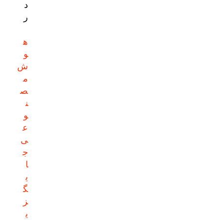
د
ر
ه
و
ش
م
ص
ن
و
ع
ی
ج
ا
ی
گ
ز
ی