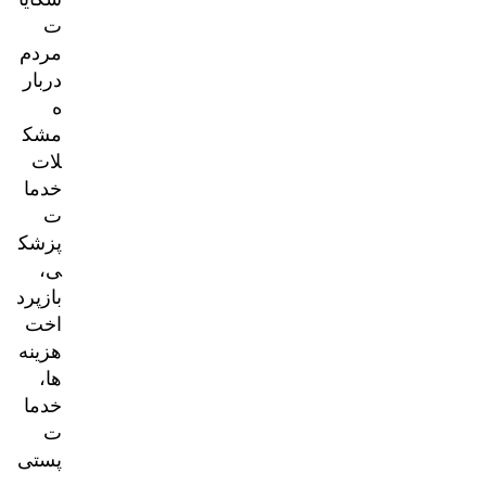
ت
مردم
دربار
ه
مشک
لات
خدما
ت
پزشک
ی،
بازپرد
اخت
هزینه‌
ها،
خدما
ت
پستی
و