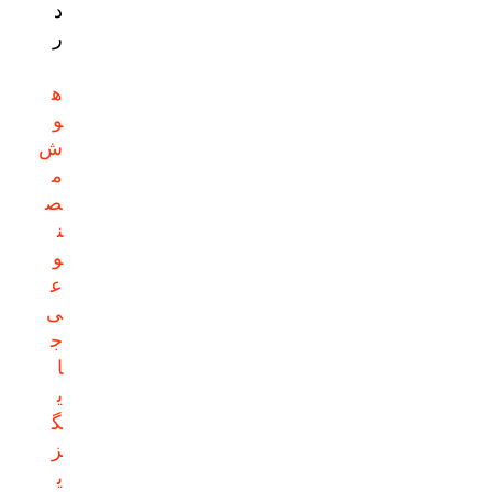
د
ر
ه
و
ش
م
ص
ن
و
ع
ی
ج
ا
ی
گ
ز
ی