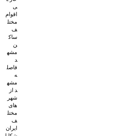
ی
اقوام
مختل
ف
ساک
ن
مشه
د
فاصل
ه
مشه
د از
شهر
های
مختل
ف
ایران
شکایا