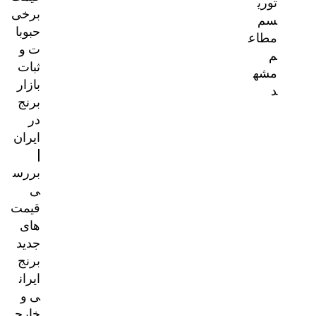
توری
برخی
سم
حبوبا
مطاع
ت و
م
ثبات
مشه
بازار
د
برنج
در
ایران
|
بررس
ی
قیمت‌
های
جدید
برنج
ایران
ی و
خارج