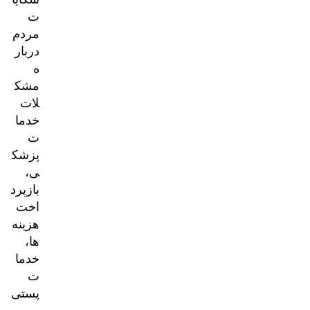
ت
مردم
دربار
ه
مشک
لات
خدما
ت
پزشک
ی،
بازپرد
اخت
هزینه‌
ها،
خدما
ت
پستی
و