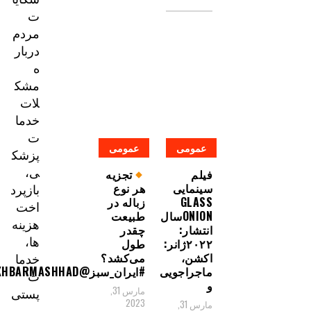
ت
مردم
دربار
ه
مشک
لات
خدما
ت
عمومی
عمومی
پزشک
ی،
فیلم
تجزیه
بازپرد
سینمایی
هر نوع
GLASS
زباله در
اخت
ONIONسال
طبیعت
هزینه‌
انتشار:
چقدر
ها،
۲۰۲۲ژانر:
طول
خدما
اکشن،
می‌کشد؟
ماجراجویی
#ایران_سبز@AKHBARMASHHAD
ت
و
مارس 31,
پستی
2023
مارس 31,
و