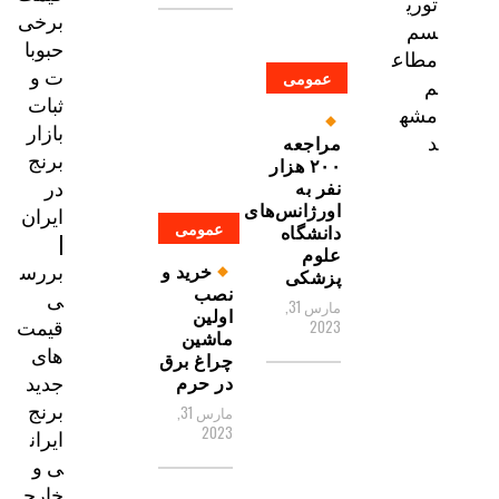
توری
برخی
سم
حبوبا
مطاع
ت و
عمومی
م
ثبات
مشه
بازار
د
مراجعه
برنج
۲۰۰ هزار
در
نفر به
اورژانس‌های
ایران
عمومی
دانشگاه
|
علوم
بررس
خرید و
پزشکی
نصب
ی
مارس 31,
اولین
قیمت‌
2023
ماشین
های
چراغ برق
جدید
در حرم
برنج
مارس 31,
2023
ایران
ی و
خارج