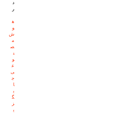
د
ر
ه
و
ش
م
ص
ن
و
ع
ی
ج
ا
ی
گ
ز
ی