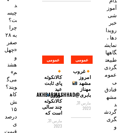
دام
د
آموز
چیس
شی
ت؟
خبر
چرا
رویدا
به ۲۸
دها ،
صفر
نمایش
«چهل
گاهها
و
طبیعت
عمومی
عمومی
هشت
گردی
غروب
م»
عموم
امروز
کالانکوئه
می‌گ
ی
مشهد
پای ثابت
ویند؟
مهناز
عید
فنادق
کاه
بابری@AKHBARMASHHAD
نوروز
مشه
کالانکوئه
ش
مارس 31,
د
چند سالی
۱۵
2023
گردش
است که
درصد
گری
مارس 31,
ی
و
2023
قیمت