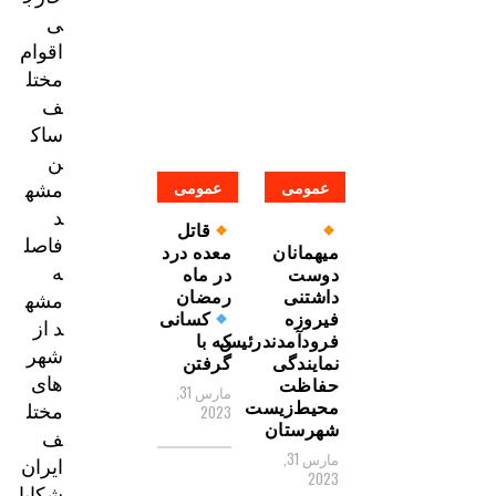
ی
اقوام
مختل
ف
ساک
ن
مشه
عمومی
عمومی
د
قاتل
فاصل
میهمانان
معده درد
ه
دوست
در ماه
داشتنی
رمضان
مشه
فیروزه
کسانی
د از
فرودآمدندرئیس
که با
شهر
نمایندگی
گرفتن
های
حفاظت
مارس 31,
محیط‌زیست
مختل
2023
شهرستان
ف
مارس 31,
ایران
2023
شکایا