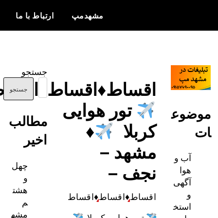
مشهدمپ
ارتباط با ما
اخبار و
مشهدمپ
اطلاعات
جستجو
بروز از شهر
اقساط
♦️
اقساط
♦️
اقساط
مشهد
جستجو
تور هوایی
مطالب
کربلا
♦️
اخیر
مشهد –
چهل
نجف –
و
هشت
اقساط
♦️
اقساط
♦️
اقساط
م
مشه
تور هوایی کربلا