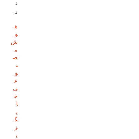
د
ر
ه
و
ش
م
ص
ن
و
ع
ی
ج
ا
ی
گ
ز
ی