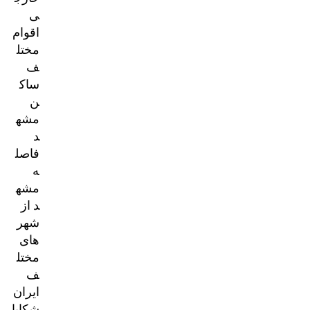
ی
اقوام
مختل
ف
ساک
ن
مشه
د
فاصل
ه
مشه
د از
شهر
های
مختل
ف
ایران
شکایا