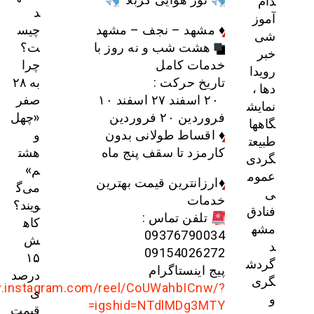
د
چیس
♦️
مشهد – نجف – مشهد
ت؟
هشت شب و نه روز با
چرا
خدمات کامل
به ۲۸
تاریخ حرکت :
صفر
۲۰ اسفند ۲۷ اسفند ۱۰
«چهل
فروردین ۲۰ فروردین
و
♦️
اقساط طولانی بدون
هشت
کارمزد تا سقف پنج ماه
م»
♦️
ارزانترین قیمت بهترین
می‌گ
خدمات
ویند؟
تلفن تماس :
کاه
09376790034
ش
09154026272
۱۵
پیج اینستاگرام
درصد
https://www.instagram.com/reel/CoUWahbICnw/?
ی
igshid=NTdlMDg3MTY=
قیمت