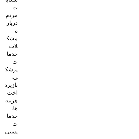
ت
مردم
دربار
ه
مشک
لات
خدما
ت
پزشک
ی،
بازپرد
اخت
هزینه‌
ها،
خدما
ت
پستی
و