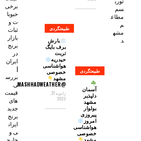
توری
برخی
سم
حبوبا
مطاع
ت و
م
طبیعتگردی
ثبات
مشه
بازار
د
بارش
برنج
برف بایگ
در
تربت
حیدریه
ایران
هواشناسی
|
طبیعتگردی
خصوصی
بررس
مشهد
ی
@MASHHADWEATHER
آسمان
قیمت‌
ژانویه 31,
دلپذیر
2023
های
مشهد
جدید
بولوار
پیروزی
برنج
امروز
ایران
هواشناسی
ی و
خصوصی
خارج
مشهد