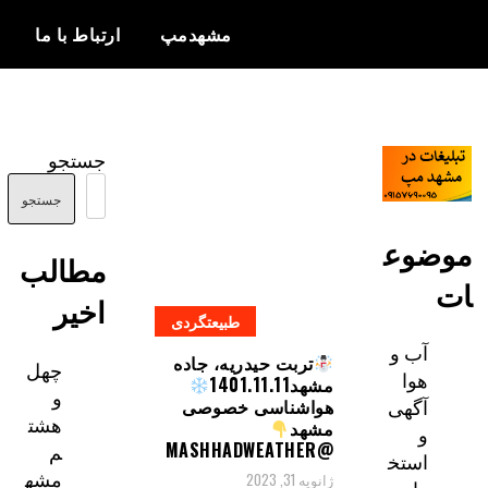
مشهدمپ
ارتباط با ما
اخبار و
مشهدمپ
اطلاعات
جستجو
بروز از شهر
مشهد
جستجو
ضوع
مطالب
اخیر
طبیعتگردی
آب و
تربت حیدریه، جاده
چهل
هوا
مشهد1401.11.11
و
آگهی
هواشناسی خصوصی
هشت
مشهد
و
م
@MASHHADWEATHER
استخ
مشه
ژانویه 31, 2023