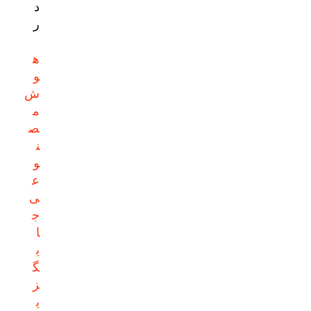
د
ر
ه
و
ش
م
ص
ن
و
ع
ی
ج
ا
ی
گ
ز
ی