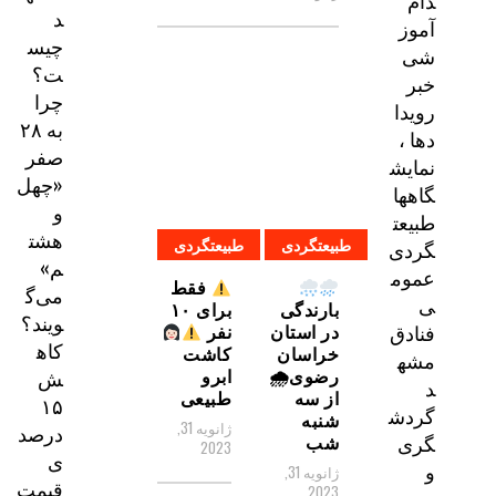
دام
د
آموز
چیس
شی
ت؟
خبر
چرا
رویدا
به ۲۸
دها ،
صفر
نمایش
«چهل
گاهها
و
طبیعت
هشت
طبیعتگردی
طبیعتگردی
گردی
م»
عموم
فقط
می‌گ
ی
بارندگی
برای ۱۰
ویند؟
در استان
نفر
فنادق
کاه
خراسان
کاشت
مشه
رضوی🌧
ابرو
ش
د
از سه
طبیعی
۱۵
گردش
شنبه
ژانویه 31,
درصد
شب
گری
2023
ی
و
ژانویه 31,
قیمت
2023