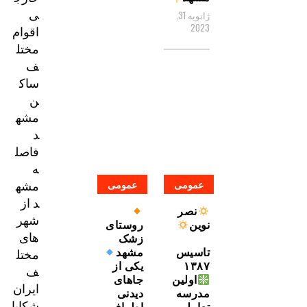
ی
ژانویه 31,
2023
اقوام
مختل
ف
ساک
ن
مشه
د
فاصل
ه
مشه
عمومی
عمومی
د از
نصر
شهر
نوين
روستای
های
زشک
تاسيس
مشهد
مختل
١٣٨٧
یکی از
ف
اولين
جاهای
ایران
مدرسه
دیدنی
شکایا
تعاملي
اطراف