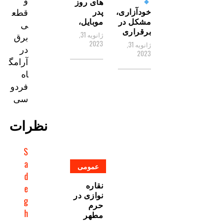
های روز
قطع
خودآزاری،‌
پدر
مشکل در
موبایل،
ی
برقراری
ژانویه 31,
برق
2023
ژانویه 31,
در
2023
آرامگ
اه
فردو
سی
نظرات
S
a
عمومی
d
نقاره
e
نوازی در
g
حرم
h
مطهر