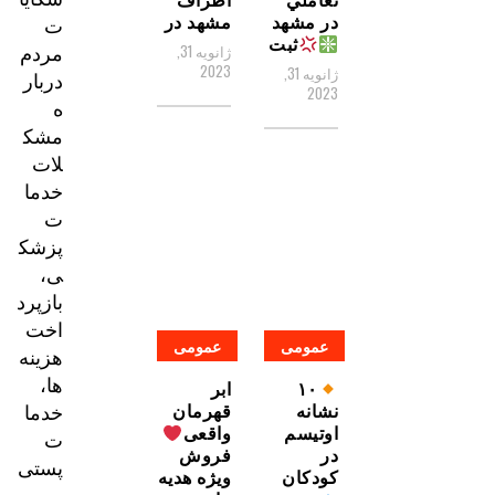
در مشهد
مشهد در
ت
ثبت
مردم
ژانویه 31,
2023
ژانویه 31,
دربار
2023
ه
مشک
لات
خدما
ت
پزشک
ی،
بازپرد
اخت
عمومی
عمومی
هزینه‌
ها،
۱۰
ابر
خدما
نشانه
قهرمان
اوتیسم
واقعی
ت
در
فروش
پستی
کودکان
ویژه هدیه
و