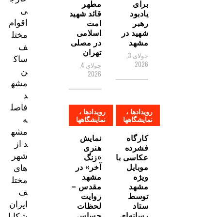
برای
مطهر
ی
یادبود
قائد شهید
اقوام
رهبر
امت
شهید در
اسلامی
مختل
مشهد
در مصلی
ف
تهران
جولای 3,
ساک
2026
جولای 4,
ن
2026
مشه
د
فاصل
رویدادها ،
رویدادها ،
ه
نمایشگاهها
نمایشگاهها
مشه
کارگاه
نمایش
د از
فشرده
هنری
شهر
عکاسی با
«زنگ
های
موبایل
آخر» در
ویژه
مشهد
مختل
مشهد
مقدس –
ف
توسط
روایت
ایران
ستاد
لحظات
شکایا
رسانه‌ای
حساس