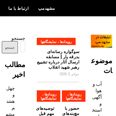
مشهدمپ
ارتباط با ما
اخبار و
مشهدمپ
اطلاعات
جستجو
رویدادها ، نمایشگاهها
بروز از شهر
مشهد
جستجو
سوگواره رسانه‌ای
بدرقه یار | مسابقه
ضوع
ارسال آثار درباره تشییع
مطالب
رهبر شهید انقلاب
اخیر
جولای 5, 2026
آب و
چهل
هوا
و
رویدادها ،
رویدادها ،
آگهی
نمایشگاهها
نمایشگاهها
هشت
و
م
حضور با
توصیه‌های
استخ
مچ‌بندهای
مهم قبل
مشه