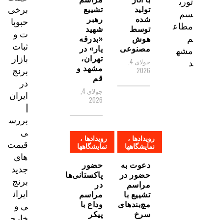
توری
برخی
تولید
تشییع
سم
شده
رهبر
حبوبا
مطاع
توسط
شهید
ت و
م
هوش
«بدرقه
ثبات
مصنوعی
یار» در
مشه
بازار
تهران،
د
جولای 4,
مشهد و
برنج
2026
قم
در
جولای 4,
ایران
2026
|
بررس
ی
رویدادها ،
رویدادها ،
قیمت‌
نمایشگاهها
نمایشگاهها
های
دعوت به
حضور
جدید
حضور در
پاکستانی‌ها
برنج
مراسم
در
ایران
تشییع با
مراسم
مچ‌بندهای
وداع با
ی و
سرخ
پیکر
خارج