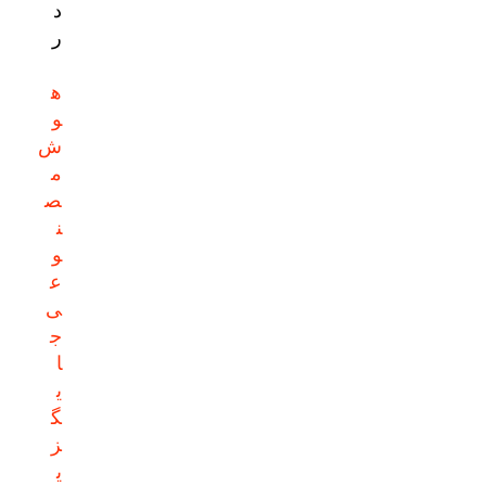
د
ر
ه
و
ش
م
ص
ن
و
ع
ی
ج
ا
ی
گ
ز
ی