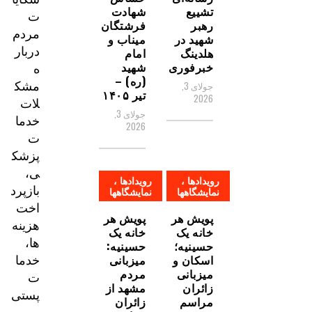
تشییع
شهادت
ت
رهبر
فرشتگان
مردم
شهید در
میناب و
دربار
هلدینگ
امام
ه
خبرفوری
شهید
(ره) –
مشک
جولای 3,
تیر ۱۴۰۵
2026
لات
جولای 3,
خدما
2026
ت
پزشک
ی،
رویدادها ،
رویدادها ،
بازپرد
نمایشگاهها
نمایشگاهها
اخت
پویش هر
پویش هر
هزینه‌
خانه یک
خانه یک
ها،
حسینیه؛
حسینیه:
خدما
اسکان و
میزبانی
میزبانی
مردم
ت
زائران
مشهد از
پستی
مراسم
زائران
و