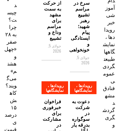
دام
سرخ در
از حرکت
د
آموز
مراسم
به سمت
چیس
تشییع
مشهد
شی
ت؟
رهبر
برای
خبر
شهید؛
مراسم
چرا
رویدا
پیام
وداع و
به ۲۸
دها ،
ایستادگی
تشییع
صفر
و
نمایش
جولای 5,
«چهل
خونخواهی
گاهها
2026
و
جولای 5,
طبیعت
هشت
2026
گردی
م»
عموم
می‌گ
ی
ویند؟
رویدادها ،
رویدادها ،
فنادق
نمایشگاهها
نمایشگاهها
کاه
مشه
ش
دعوت به
فراخوان
د
۱۵
شرکت
خبرفوری
گردش
در
برای
درصد
گری
سوگواره
مشارکت
ی
و
بدرقه یار
در
قیمت
با آثار
مراسم