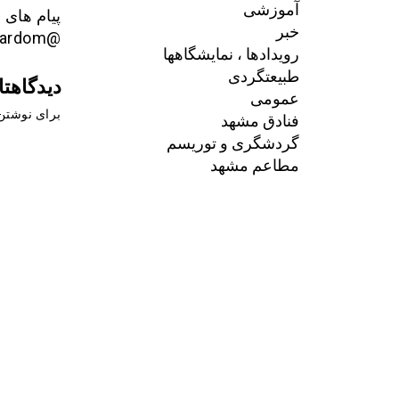
آموزشی
پیام های ا
خبر
@payam_mardom
رویدادها ، نمایشگاهها
طبیعتگردی
دیدگاهتا
عمومی
برای نوشتن 
فنادق مشهد
گردشگری و توریسم
مطاعم مشهد