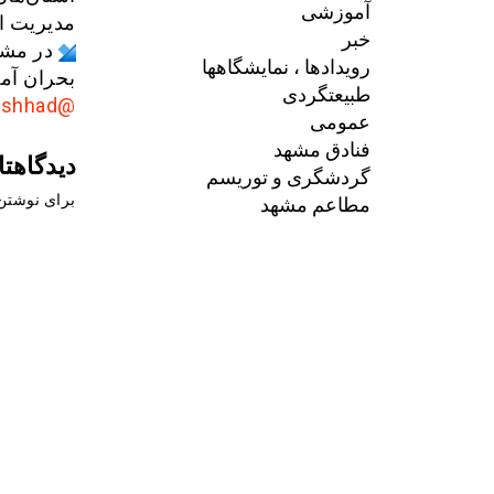
آموزشی
مدیریت 
خبر
در مشه
رویدادها ، نمایشگاهها
بحران آما
طبیعتگردی
@AkhbarMashhad
عمومی
فنادق مشهد
دیدگاهتا
گردشگری و توریسم
مطاعم مشهد
برای نوشتن 