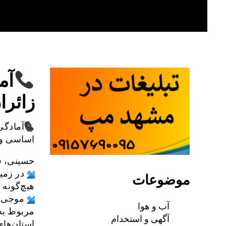
Skip
to
content
آم
زائرا
آمادگی
اساسی وج
حسینی، ف
در زمی
موضوعات
هیچ‌گونه
موجی ا
آب و هوا
مربوط به 
آگهی و استخدام
استان‌های