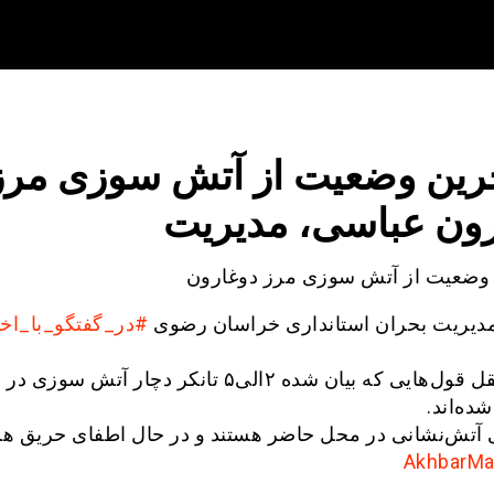
رین وضعیت از آتش سوزی مرز
رون عباسی، مدیریت
وضعیت از آتش سوزی مرز دوغارون
دیریت بحران استانداری خراسان رضوی
#در_گفتگو_با_اخ
طبق نقل قول‌هایی که بیان شده ۲الی۵ تانکر دچار آتش سوزی
ده‌اند‌.
ی آتش‌نشانی در محل حاضر هستند و در حال اطفای حریق هس