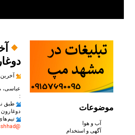
Skip
to
content
آخ
دوغا
آخرین 
عباسی، م
:
موضوعات
دوغارون ش
تیم‌ها
آب و هوا
@AkhbarMashhad
آگهی و استخدام