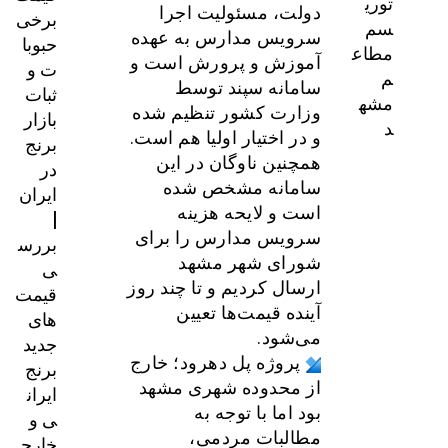
توری
دولت، مسئولیت اجرا
برخی
سم
سرویس مدارس به عهده
حبوبا
مطاع
آموزش و پرورش است و
ت و
م
سامانه سپند توسط
ثبات
مشه
وزارت کشور تنظیم شده
بازار
د
و در اختیار اولیا هم است.
برنج
همچنین ناوگان در این
در
سامانه مشخص شده
ایران
است و لایحه هزینه
|
سرویس مدارس را برای
بررس
شورای شهر مشهد
ی
ارسال کردیم و تا چند روز
قیمت‌
آینده قیمت‌ها تعیین
های
می‌شود.
جدید
پروژه پل دهرود؛ خارج
برنج
از محدوده شهری مشهد
ایران
بود اما با توجه به
ی و
مطالبات مردمی،
خارج