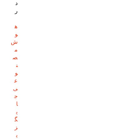
د
ر
ه
و
ش
م
ص
ن
و
ع
ی
ج
ا
ی
گ
ز
ی