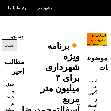
مشهدمپ
ارتباط با ما
اخبار و
مشهدمپ
اطلاعات
جستجو
بروز از شهر
برنامه‌
مشهد
جستجو
ویژه
ضوع
مطالب
شهرداری
اخیر
برای ۴
آب و
چهل
میلیون متر
هوا
و
آگهی
مربع
هشت
و
م
استخ
آسفالتمحمدرضا
مشه