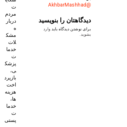
@AkhbarMashhad
ت
مردم
دیدگاهتان را بنویسید
دربار
ه
برای نوشتن دیدگاه باید
وارد
مشک
بشوید
.
لات
خدما
ت
پزشک
ی،
بازپرد
اخت
هزینه‌
ها،
خدما
ت
پستی
و