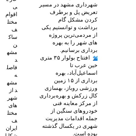
شهرداری مشهد در مسیر
ی
تعریض پل و برطرف
اقوام
کردن مشکل گام
مختل
برداشت و توانستیم یکی
ف
از مردمی‌ترین پروژه
ساک
های شهر را به بهره
ن
برداری برسانیم.
مشه
افتتاح بولوار ۳۵ متری
د
خین عرب تا
فاصل
اسماعیل‌آباد، بهره
ه
برداری از ۱۵ زمین
مشه
ورزشی روباز، بهسازی
د از
کال زرکش و بهره‌برداری
شهر
از مرکز معاینه فنی
های
خودروهای سنگین از
مختل
جمله اقدامات مدیریت
ف
شهری در یکسال گذشته
ایران
بوده است.
شکایا