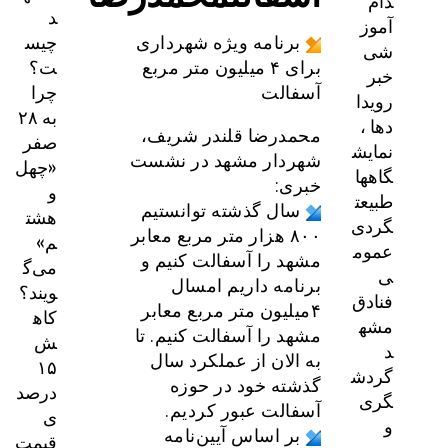
دام
د
آموز
چیس
برنامه‌ ویژه شهرداری
شی
ت؟
برای ۴ میلیون متر مربع
خبر
چرا
آسفالت
رویدا
به ۲۸
دها ،
محمدرضا قلندر شریف،
صفر
نمایش
شهردار مشهد در نشست
«چهل
گاهها
خبری:
و
طبیعت
سال گذشته توانستیم
هشت
گردی
۸۰۰ هزار متر مربع معابر
م»
عموم
مشهد را آسفالت کنیم و
می‌گ
ی
برنامه داریم امسال
ویند؟
فنادق
۴میلیون متر مربع معابر
کاه
مشه
مشهد را آسفالت کنیم. تا
ش
د
به الان از عملکرد سال
۱۵
گردش
گذشته خود در حوزه
درصد
گری
آسفالت عبور کردیم.
ی
و
بر اساس آیین‌نامه‌
قیمت