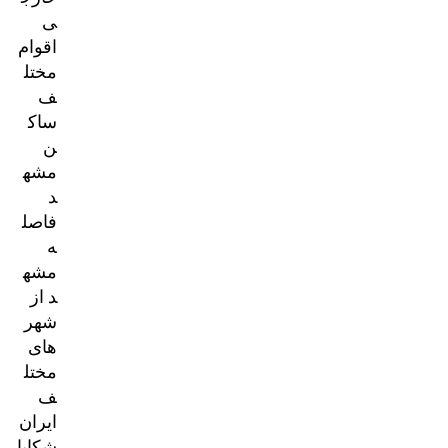
ی
اقوام
مختل
ف
ساک
ن
مشه
د
فاصل
ه
مشه
د از
شهر
های
مختل
ف
ایران
شکایا