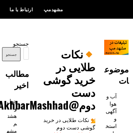
مشهدمپ
ارتباط با ما
اخبار و
مشهدمپ
اطلاعات
جستجو
بروز از شهر
نکات
مشهد
جستجو
طلایی در
ضوع
مطالب
خرید گوشی
اخیر
دست‌
آب و
چهل
دوم@AkhbarMashhad
هوا
و
آگهی
هشت
و
نکات طلایی در خرید
م
استخ
گوشی دست‌ دوم
مشه