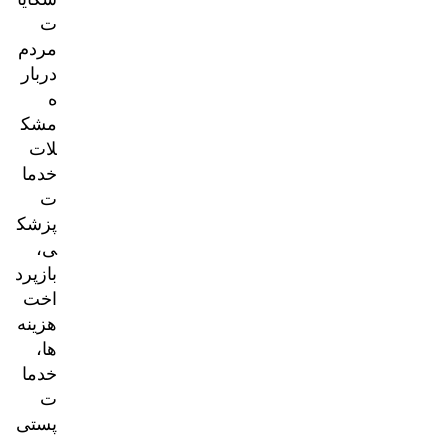
ت
مردم
دربار
ه
مشک
لات
خدما
ت
پزشک
ی،
بازپرد
اخت
هزینه‌
ها،
خدما
ت
پستی
و