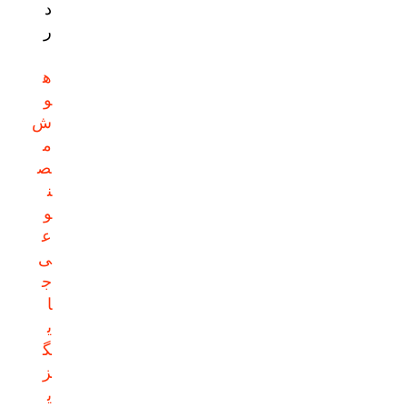
د
ر
ه
و
ش
م
ص
ن
و
ع
ی
ج
ا
ی
گ
ز
ی