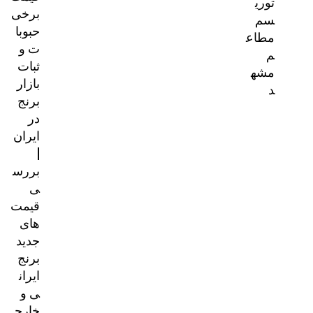
توری
برخی
سم
حبوبا
مطاع
ت و
م
ثبات
مشه
بازار
د
برنج
در
ایران
|
بررس
ی
قیمت‌
های
جدید
برنج
ایران
ی و
خارج