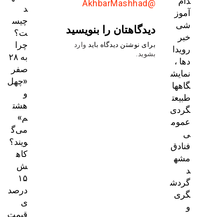
دام
@AkhbarMashhad
د
آموز
چیس
شی
دیدگاهتان را بنویسید
ت؟
خبر
چرا
برای نوشتن دیدگاه باید
وارد
رویدا
به ۲۸
بشوید
.
دها ،
صفر
نمایش
«چهل
گاهها
و
طبیعت
هشت
گردی
م»
عموم
می‌گ
ی
ویند؟
فنادق
کاه
مشه
ش
د
۱۵
گردش
درصد
گری
ی
و
قیمت