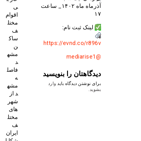
ی
آذرماه ماه ۱۴۰۲_ ساعت
اقوام
۱۷
مختل
لینک ثبت نام:
ف
ساک
https://evnd.co/r896v
ن
مشه
@mediarise1
د
فاصل
دیدگاهتان را بنویسید
ه
مشه
برای نوشتن دیدگاه باید
وارد
بشوید
.
د از
شهر
های
مختل
ف
ایران
شکایا