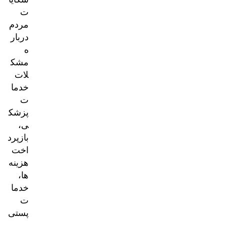
ت
مردم
دربار
ه
مشک
لات
خدما
ت
پزشک
ی،
بازپرد
اخت
هزینه‌
ها،
خدما
ت
پستی
و