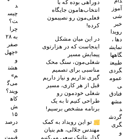
دام
دوراهی بوده که با
د
آموز
انتخاب‌هامون جایگاه
چیس
شی
فعلی‌مون رو نصیبمون
ت؟
خبر
کرده!
چرا
رویدا
به ۲۸
دها ،
در این میان مشکل
صفر
نمایش
اینجاست که در هزارتوی
«چهل
گاهها
پیمایش مسیر
و
طبیعت
شغلی‌مون، سنگ محک
هشت
گردی
مناسبی برای تصمیم
م»
عموم
گیری نداریم و نیاز داریم
می‌گ
ی
قبل از هر کاری، مسیر
ویند؟
فنادق
شغلی خودمون رو
کاه
مشه
طراحی کنیم تا به یک
ش
د
برنامه مشخص برسیم!
۱۵
گردش
درصد
تو این رویداد به کمک
گری
ی
مهندس جلالی، هم بنیان
و
قیمت
گذار بتاتیک سعی می‌کنیم