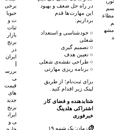
توری
برخی
در راه حل ضعف و بهبود
سم
حبوبا
این مهارت‌‌ها قدم
مطاع
ت و
برداریم:
م
ثبات
مشه
○ خودشناسی و استعداد
بازار
د
شغلی
برنج
○ تصمیم گیری
در
○ تعیین هدف
ایران
○ طراحی نقشه‌ی شغلی
|
○ برنامه ریزی مهارتی
بررس
ی
برای ثبت‌نام؛ از طریق
قیمت‌
لینک زیر اقدام کنید.
های
جدید
شتابدهنده و فضای کار
برنج
اشتراکی هلدینگ
ایران
خبرفوری
ی و
خارج
⏱
زمان: یک شنبه ۱۹