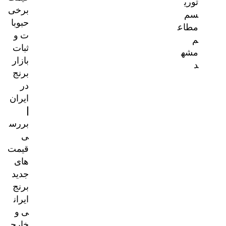
توری
برخی
سم
حبوبا
مطاع
ت و
م
ثبات
مشه
بازار
د
برنج
در
ایران
|
بررس
ی
قیمت‌
های
جدید
برنج
ایران
ی و
خارج