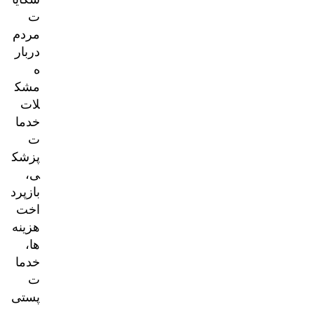
ت
مردم
دربار
ه
مشک
لات
خدما
ت
پزشک
ی،
بازپرد
اخت
هزینه‌
ها،
خدما
ت
پستی
و