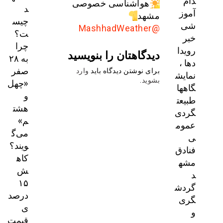
دام
هواشناسی خصوصی
د
آموز
مشهد
چیس
شی
@MashhadWeather
ت؟
خبر
چرا
رویدا
دیدگاهتان را بنویسید
به ۲۸
دها ،
صفر
برای نوشتن دیدگاه باید
وارد
نمایش
«چهل
بشوید
.
گاهها
و
طبیعت
هشت
گردی
م»
عموم
می‌گ
ی
ویند؟
فنادق
کاه
مشه
ش
د
۱۵
گردش
درصد
گری
ی
و
قیمت