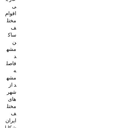
ی
اقوام
مختل
ف
ساک
ن
مشه
د
فاصل
ه
مشه
د از
شهر
های
مختل
ف
ایران
شکایا