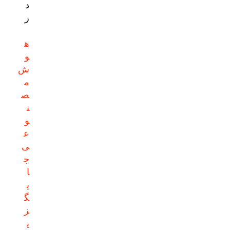
د
ر
ه
و
ش
م
ص
ن
و
ع
ی
ج
ا
ی
گ
ز
ی