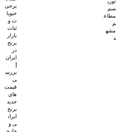
توری
برخی
سم
حبوبا
مطاع
ت و
م
ثبات
مشه
بازار
د
برنج
در
ایران
|
بررس
ی
قیمت‌
های
جدید
برنج
ایران
ی و
خارج