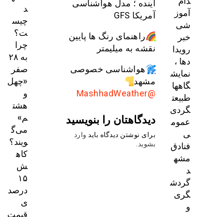
دام
آینده ؛ مدل هواشناسی
د
آموز
آمریکا GFS
چیس
شی
ت؟
خبر
راهنمای رنگ ها پایین
چرا
رویدا
نقشه به میلیمتر
به ۲۸
دها ،
صفر
هواشناسی خصوصی
نمایش
«چهل
مشهد
گاهها
و
@MashhadWeather
طبیعت
هشت
گردی
م»
دیدگاهتان را بنویسید
عموم
می‌گ
ی
برای نوشتن دیدگاه باید
وارد
ویند؟
فنادق
بشوید
.
کاه
مشه
ش
د
۱۵
گردش
درصد
گری
ی
و
قیمت