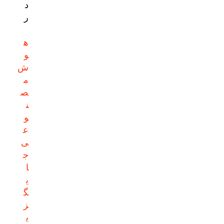
د
ر
ه
و
ش
م
ص
ن
و
ع
ی
ج
ا
ی
گ
ز
ی