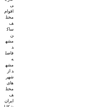
ی
اقوام
مختل
ف
ساک
ن
مشه
د
فاصل
ه
مشه
د از
شهر
های
مختل
ف
ایران
شکایا