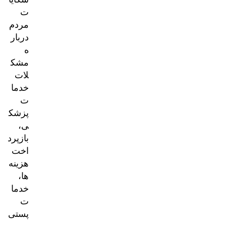
ت
مردم
دربار
ه
مشک
لات
خدما
ت
پزشک
ی،
بازپرد
اخت
هزینه‌
ها،
خدما
ت
پستی
و