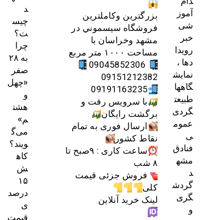
دام
د
آموز
بزرگترين وكاملترين
چیس
شی
فروشگاه سيسموني در
ت؟
خبر
مشهد وخراسان با
چرا
رویدا
مساحت ۱۰۰۰ متر مربع
به ۲۸
دها ،
09045852306
صفر
نمایش
09151212382
«چهل
گاهها
09191163235
و
طبیعت
با سرویس رفت و
هشت
گردی
برگشت رایگان
م»
عموم
ارسال فوری به تمام
می‌گ
ی
نقاط کشور
ویند؟
فنادق
ساعت کاری : ۹صبح تا
کاه
مشه
۸ شب
ش
د
فروش جزئی قیمت
۱۵
گردش
کلی
درصد
گری
لینک خرید آنلاین
ی
و
قیمت