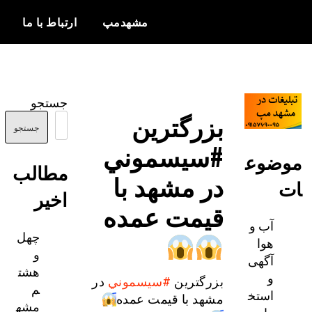
مشهدمپ
ارتباط با ما
اخبار و
مشهدمپ
اطلاعات
جستجو
بروز از شهر
بزرگترین
مشهد
جستجو
#سيسموني
ضوع
مطالب
در مشهد با
اخیر
قيمت عمده
آب و
چهل
هوا
و
آگهی
هشت
و
بزرگترین
#سيسموني
در
م
استخ
مشهد با قيمت عمده
مشه