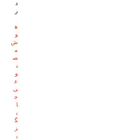
د
ر
ه
و
ش
م
ص
ن
و
ع
ی
ج
ا
ی
گ
ز
ی