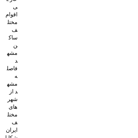
ی
اقوام
مختل
ف
ساک
ن
مشه
د
فاصل
ه
مشه
د از
شهر
های
مختل
ف
ایران
شکایا