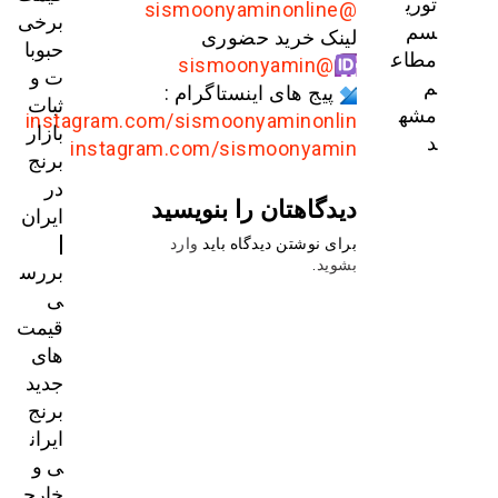
توری
@sismoonyaminonline
برخی
سم
لینک خرید حضوری
حبوبا
مطاع
@sismoonyamin
ت و
م
پیج های اینستاگرام :
ثبات
مشه
instagram.com/sismoonyaminonlin
بازار
د
instagram.com/sismoonyamin
برنج
در
دیدگاهتان را بنویسید
ایران
|
برای نوشتن دیدگاه باید
وارد
بررس
بشوید
.
ی
قیمت‌
های
جدید
برنج
ایران
ی و
خارج