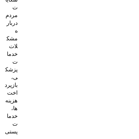
ت
مردم
دربار
ه
مشک
لات
خدما
ت
پزشک
ی،
بازپرد
اخت
هزینه‌
ها،
خدما
ت
پستی
و