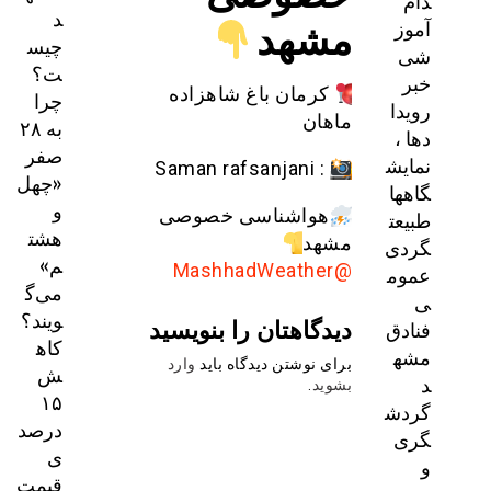
دام
د
مشهد
آموز
چیس
شی
ت؟
خبر
کرمان باغ شاهزاده
چرا
رویدا
ماهان
به ۲۸
دها ،
صفر
نمایش
: Saman rafsanjani
«چهل
گاهها
و
هواشناسی خصوصی
طبیعت
هشت
مشهد
گردی
م»
@MashhadWeather
عموم
می‌گ
ی
ویند؟
دیدگاهتان را بنویسید
فنادق
کاه
مشه
برای نوشتن دیدگاه باید
وارد
ش
د
بشوید
.
۱۵
گردش
درصد
گری
ی
و
قیمت