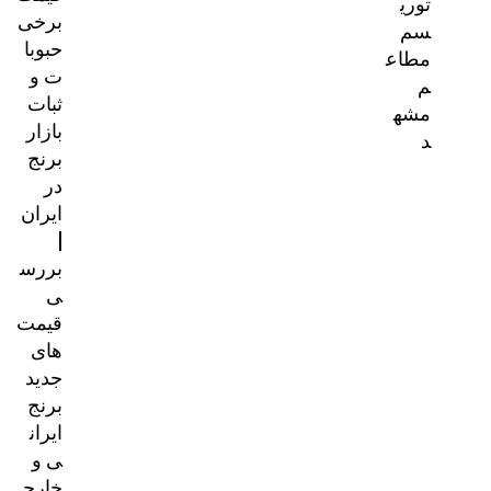
توری
برخی
سم
حبوبا
مطاع
ت و
م
ثبات
مشه
بازار
د
برنج
در
ایران
|
بررس
ی
قیمت‌
های
جدید
برنج
ایران
ی و
خارج