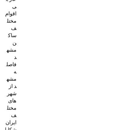
ی
اقوام
مختل
ف
ساک
ن
مشه
د
فاصل
ه
مشه
د از
شهر
های
مختل
ف
ایران
شکایا