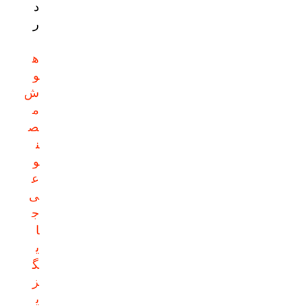
د
ر
ه
و
ش
م
ص
ن
و
ع
ی
ج
ا
ی
گ
ز
ی