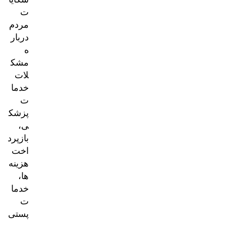
ت
مردم
دربار
ه
مشک
لات
خدما
ت
پزشک
ی،
بازپرد
اخت
هزینه‌
ها،
خدما
ت
پستی
و