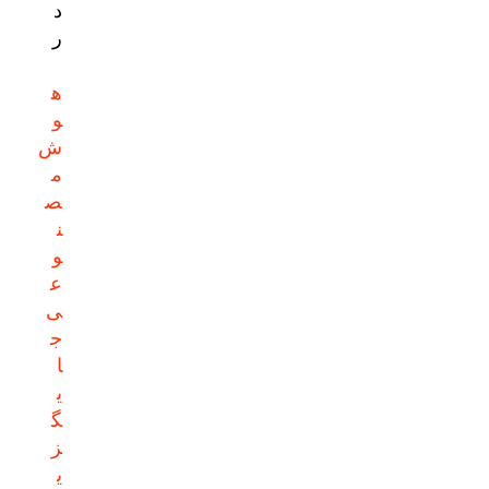
د
ر
ه
و
ش
م
ص
ن
و
ع
ی
ج
ا
ی
گ
ز
ی