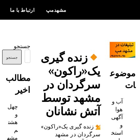
مشهدمپ
ارتباط با ما
اخبار و
مشهدمپ
اطلاعات
جستجو
بروز از شهر
زنده گیری
مشهد
جستجو
یک«راکون»
ضوع
مطالب
سرگردان در
اخیر
مشهد توسط
آب و
چهل
آتش نشانان
هوا
و
آگهی
هشت
و
زنده گیری یک«راکون»
م
استخ
سرگردان در مشهد
مشه