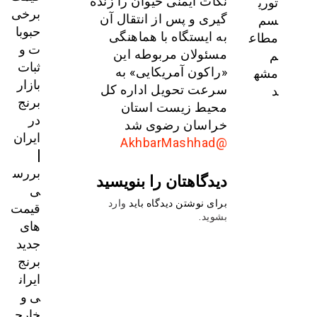
توری
نکات ایمنی حیوان را زنده
برخی
سم
گیری و پس از انتقال آن
حبوبا
مطاع
به ایستگاه با هماهنگی
ت و
م
مسئولان مربوطه این
ثبات
مشه
«راکون آمریکایی» به
بازار
د
سرعت تحویل اداره کل
برنج
محیط زیست استان
در
خراسان رضوی شد
ایران
@AkhbarMashhad
|
بررس
دیدگاهتان را بنویسید
ی
برای نوشتن دیدگاه باید
وارد
قیمت‌
بشوید
.
های
جدید
برنج
ایران
ی و
خارج