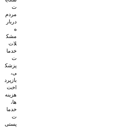
ت
مردم
دربار
ه
مشک
لات
خدما
ت
پزشک
ی،
بازپرد
اخت
هزینه‌
ها،
خدما
ت
پستی
و