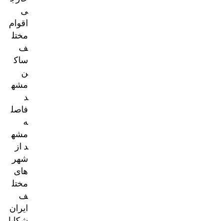
ی
اقوام
مختل
ف
ساک
ن
مشه
د
فاصل
ه
مشه
د از
شهر
های
مختل
ف
ایران
شکایا