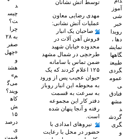
دام
توسط آتش نشانان
د
آموز
چیس
شی
مهدی رضایی معاون
ت؟
خبر
عملیات آتش نشانی:
چرا
رویدا
صاحبان یک انبار
به ۲۸
دها ،
فروش آهن آلات در
صفر
نمایش
محدوده خیابان شهید
«چهل
گاهها
طرحچی در شمال مشهد
و
طبیعت
ضمن تماس با سامانه
هشت
گردی
۱۲۵ اعلام کردند که یک
م»
عموم
حیوان عجیب پس از ورود
می‌گ
ی
به محوطه این انبار روباز
ویند؟
فنادق
به سرعت به قسمت
کاه
مشه
دفتر کار این مجموعه
ش
د
رفته و آنجا پنهان شده
۱۵
گردش
است.
درصد
گری
نیروهای امدادی با
ی
و
حضور در محل با رعایت
قیمت