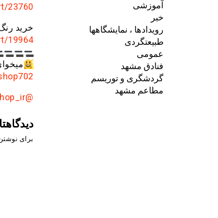
آموزشی
rt/23760
خبر
خرید رن
رویدادها ، نمایشگاهها
rt/19964
طبیعتگردی
عمومی
میخوای
فنادق مشهد
/shop702
گردشگری و توریسم
مطاعم مشهد
@mashhadshop_ir
دیدگاهتا
برای نوشتن 