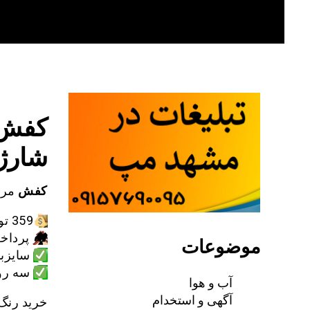
Skip
to
content
شارژ
کفش
مردانه ن
359 تومان
🏘
پرداخت
موضوعات
سایزبندی ا
سه رو
آب و هوا
آگهی و استخدام
خرید رنگ