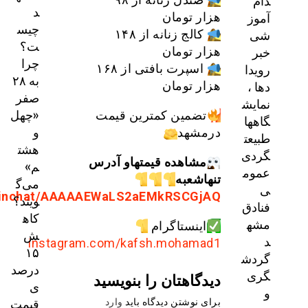
د
زار تومان
چیس
کالج زنانه از ۱۴۸
ت؟
زار تومان
چرا
اسپرت بافتی از ۱۶۸
به ۲۸
زار تومان
صفر
«چهل
تضمین کمترین قیمت
و
رمشهد
هشت
مشاهده قیمتهاو آدرس
م»
نهاشعبه
می‌گ
https://t.me/joinchat/AAAAAEWaLS2aEMkRSCGjA
ویند؟
کاه
اینستاگرام
ش
instagram.com/kafsh.mohamad
۱۵
درصد
یدگاهتان را بنویسید
ی
قیمت
رای نوشتن دیدگاه باید
وارد