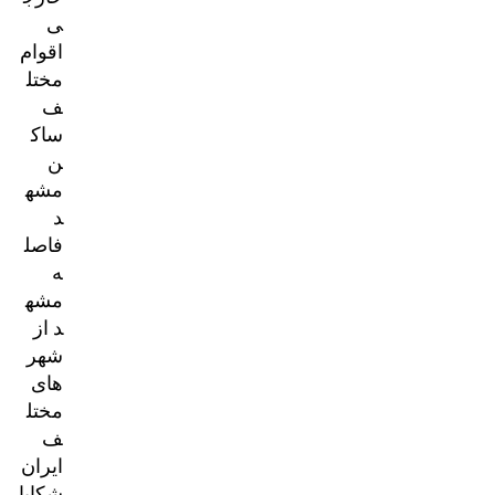
ی
اقوام
مختل
ف
ساک
ن
مشه
د
فاصل
ه
مشه
د از
شهر
های
مختل
ف
ایران
شکایا