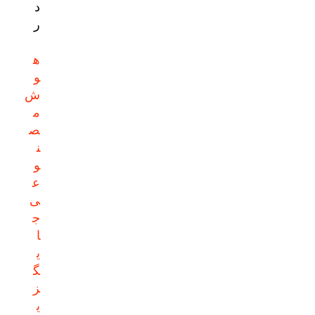
د
ر
ه
و
ش
م
ص
ن
و
ع
ی
ج
ا
ی
گ
ز
ی