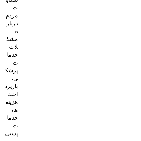
ت
مردم
دربار
ه
مشک
لات
خدما
ت
پزشک
ی،
بازپرد
اخت
هزینه‌
ها،
خدما
ت
پستی
و