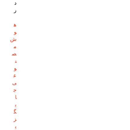
د
ر
ه
و
ش
م
ص
ن
و
ع
ی
ج
ا
ی
گ
ز
ی