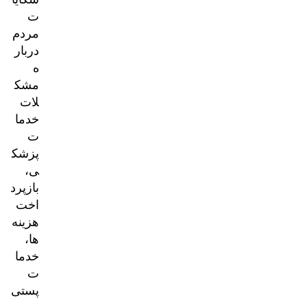
ت
مردم
دربار
ه
مشک
لات
خدما
ت
پزشک
ی،
بازپرد
اخت
هزینه‌
ها،
خدما
ت
پستی
و