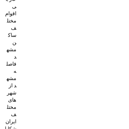
ی
اقوام
مختل
ف
ساک
ن
مشه
د
فاصل
ه
مشه
د از
شهر
های
مختل
ف
ایران
شکایا