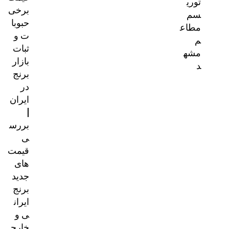
توری
برخی
سم
حبوبا
مطاع
ت و
م
ثبات
مشه
بازار
د
برنج
در
ایران
|
بررس
ی
قیمت‌
های
جدید
برنج
ایران
ی و
خارج