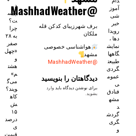
دام
د
@MashhadWeather
آموز
چیس
شی
ت؟
خبر
برف شهرزیبای کدکن قله
چرا
رویدا
ملکان
به ۲۸
دها ،
صفر
نمایش
هواشناسی خصوصی
«چهل
گاهها
مشهد
و
طبیعت
@MashhadWeather
هشت
گردی
م»
عموم
دیدگاهتان را بنویسید
می‌گ
ی
ویند؟
برای نوشتن دیدگاه باید
وارد
فنادق
بشوید
.
کاه
مشه
ش
د
۱۵
گردش
درصد
گری
ی
و
قیمت