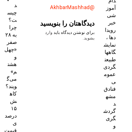
دام
د
آموز
@AkhbarMashhad
چیس
شی
ت؟
دیدگاهتان را بنویسید
خبر
چرا
رویدا
برای نوشتن دیدگاه باید
وارد
به ۲۸
دها ،
بشوید
.
صفر
نمایش
«چهل
گاهها
و
طبیعت
هشت
گردی
م»
عموم
می‌گ
ی
ویند؟
فنادق
کاه
مشه
ش
د
۱۵
گردش
درصد
گری
ی
و
قیمت