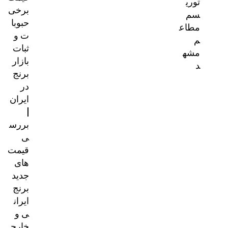
توری
برخی
سم
حبوبا
مطاع
ت و
م
ثبات
مشه
بازار
د
برنج
در
ایران
|
بررس
ی
قیمت‌
های
جدید
برنج
ایران
ی و
خارج