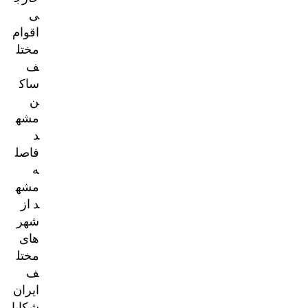
ی
اقوام
مختل
ف
ساک
ن
مشه
د
فاصل
ه
مشه
د از
شهر
های
مختل
ف
ایران
شکایا