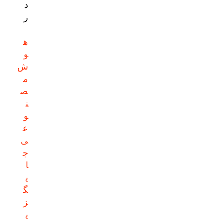
د
ر
ه
و
ش
م
ص
ن
و
ع
ی
ج
ا
ی
گ
ز
ی