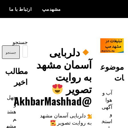
مشهدمپ
ارتباط با ما
اخبار و
مشهدمپ
اطلاعات
جستجو
بروز از شهر
دلربایی
مشهد
جستجو
آسمان مشهد
ضوع
مطالب
به روایت
اخیر
تصویر
آب و
چهل
@AkhbarMashhad
هوا
و
آگهی
هشت
و
دلربایی آسمان مشهد
م
استخ
به روایت تصویر
مشه